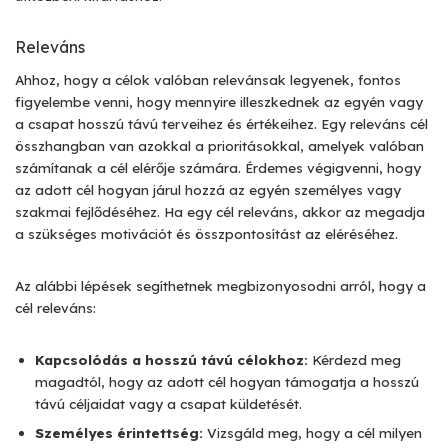
Releváns
Ahhoz, hogy a célok valóban relevánsak legyenek, fontos
figyelembe venni, hogy mennyire illeszkednek az egyén vagy
a csapat hosszú távú terveihez és értékeihez. Egy releváns cél
összhangban van azokkal a prioritásokkal, amelyek valóban
számítanak a cél elérője számára. Érdemes végigvenni, hogy
az adott cél hogyan járul hozzá az egyén személyes vagy
szakmai fejlődéséhez. Ha egy cél releváns, akkor az megadja
a szükséges motivációt és összpontosítást az eléréséhez.
Az alábbi lépések segíthetnek megbizonyosodni arról, hogy a
cél releváns:
Kapcsolódás a hosszú távú célokhoz:
Kérdezd meg
magadtól, hogy az adott cél hogyan támogatja a hosszú
távú céljaidat vagy a csapat küldetését.
Személyes érintettség:
Vizsgáld meg, hogy a cél milyen