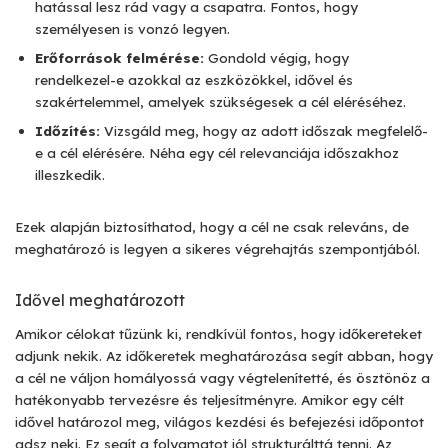
hatással lesz rád vagy a csapatra. Fontos, hogy
személyesen is vonzó legyen.
Erőforrások felmérése:
Gondold végig, hogy
rendelkezel-e azokkal az eszközökkel, idővel és
szakértelemmel, amelyek szükségesek a cél eléréséhez.
Időzítés:
Vizsgáld meg, hogy az adott időszak megfelelő-
e a cél elérésére. Néha egy cél relevanciája időszakhoz
illeszkedik.
Ezek alapján biztosíthatod, hogy a cél ne csak releváns, de
meghatározó is legyen a sikeres végrehajtás szempontjából.
Idővel meghatározott
Amikor célokat tűzünk ki, rendkívül fontos, hogy időkereteket
adjunk nekik. Az időkeretek meghatározása segít abban, hogy
a cél ne váljon homályossá vagy végtelenítetté, és ösztönöz a
hatékonyabb tervezésre és teljesítményre. Amikor egy célt
idővel határozol meg, világos kezdési és befejezési időpontot
adsz neki. Ez segít a folyamatot jól strukturálttá tenni. Az