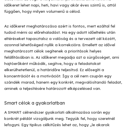
időkeret lehet napi, heti, havi vagy akár éves szintű is, attól
függően, hogy milyen volumenű a célod.
Az időkeret meghatározása azért is fontos, mert ezáltal fel
tudod mérni az előrehaladást. Ha egy adott időeltelés után
eltéréseket tapasztalsz a valóság és a tervezett cél között,
azonnal lehetőséged nyílik a korrekcióra. Emellett az idővel
meghatározott célok segítenek a prioritások helyes
felállításában is. Az időkeret megadja azt a sürgősséget, ami
hajtóerőként működik, segítve, hogy a feladatokat
elkerülhetetlenül, a határidőre teljesítsd. Ez elősegíti a
koncentrációt és a motivációt. Így a cél nem csupán egy
szándék marad, hanem egy konkrét, megvalósítandó feladat,
aminek a teljesítésére határozott elképzelésed van.
Smart célok a gyakorlatban
A SMART célrendszer gyakorlati alkalmazása során egy
konkrét példát vizsgáljunk meg. Tegyük fel, hogy szeretnél
lefogyni. Egy tipikus célkitűzés lehet az, hogy „le akarok