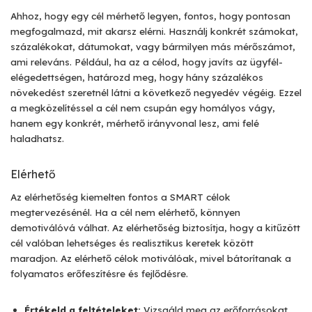
Ahhoz, hogy egy cél mérhető legyen, fontos, hogy pontosan
megfogalmazd, mit akarsz elérni. Használj konkrét számokat,
százalékokat, dátumokat, vagy bármilyen más mérőszámot,
ami releváns. Például, ha az a célod, hogy javíts az ügyfél-
elégedettségen, határozd meg, hogy hány százalékos
növekedést szeretnél látni a következő negyedév végéig. Ezzel
a megközelítéssel a cél nem csupán egy homályos vágy,
hanem egy konkrét, mérhető irányvonal lesz, ami felé
haladhatsz.
Elérhető
Az elérhetőség kiemelten fontos a SMART célok
megtervezésénél. Ha a cél nem elérhető, könnyen
demotiválóvá válhat. Az elérhetőség biztosítja, hogy a kitűzött
cél valóban lehetséges és realisztikus keretek között
maradjon. Az elérhető célok motiválóak, mivel bátorítanak a
folyamatos erőfeszítésre és fejlődésre.
Értékeld a feltételeket:
Vizsgáld meg az erőforrásokat,