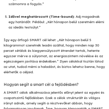
számomra a fogyás.”
Idővel meghatározott (Time-bound)
: Adj magadnak
egy határidőt. Például: „Két hónapon belül szeretném elérni
az ideális testsúlyt.”
Így egy átfogó SMART cél lehet: „Két hónapon belül 5
kilogrammot szeretnék leadni azáltal, hogy minden nap 30
percet sétálok és kiegyensúlyozott étrendet tartok, hetente
egyszer mérve a súlyomat, az energiaszintem növelése és az
egészségem javítása érdekében.” Ilyen célokkal tisztán látod
az utat, tudod mérni a haladást, és biztos lehetsz benne, hogy
elérhetők a céljaid.
Hogyan segít a smart cél a fejlődésben?
A SMART célok alkalmazása jelentős előnyt jelent az egyéni és
csapatszintű fejlődésben. Ezek a célok strukturált és világos
irányt adnak, amely segíti a résztvevőket abban, hogy
folyamatosan javuljanak. Íme, hogyan támogatják a SMART