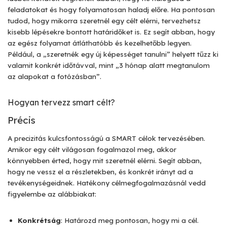
feladatokat és hogy folyamatosan haladj előre. Ha pontosan
tudod, hogy mikorra szeretnél egy célt elérni, tervezhetsz
kisebb lépésekre bontott határidőket is. Ez segít abban, hogy
az egész folyamat átláthatóbb és kezelhetőbb legyen.
Például, a „szeretnék egy új képességet tanulni” helyett tűzz ki
valamit konkrét időtávval, mint „3 hónap alatt megtanulom
az alapokat a fotózásban”.
Hogyan tervezz smart célt?
Précis
A precizitás kulcsfontosságú a SMART célok tervezésében.
Amikor egy célt világosan fogalmazol meg, akkor
könnyebben érted, hogy mit szeretnél elérni. Segít abban,
hogy ne vessz el a részletekben, és konkrét irányt ad a
tevékenységeidnek. Hatékony célmegfogalmazásnál vedd
figyelembe az alábbiakat:
Konkrétság
: Határozd meg pontosan, hogy mi a cél.