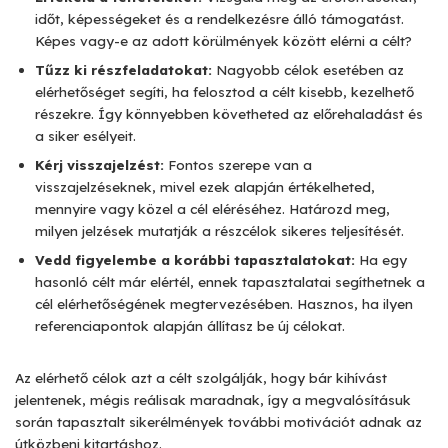
időt, képességeket és a rendelkezésre álló támogatást.
Képes vagy-e az adott körülmények között elérni a célt?
Tűzz ki részfeladatokat:
Nagyobb célok esetében az
elérhetőséget segíti, ha felosztod a célt kisebb, kezelhető
részekre. Így könnyebben követheted az előrehaladást és
a siker esélyeit.
Kérj visszajelzést:
Fontos szerepe van a
visszajelzéseknek, mivel ezek alapján értékelheted,
mennyire vagy közel a cél eléréséhez. Határozd meg,
milyen jelzések mutatják a részcélok sikeres teljesítését.
Vedd figyelembe a korábbi tapasztalatokat:
Ha egy
hasonló célt már elértél, ennek tapasztalatai segíthetnek a
cél elérhetőségének megtervezésében. Hasznos, ha ilyen
referenciapontok alapján állítasz be új célokat.
Az elérhető célok azt a célt szolgálják, hogy bár kihívást
jelentenek, mégis reálisak maradnak, így a megvalósításuk
során tapasztalt sikerélmények további motivációt adnak az
útközbeni kitartáshoz.