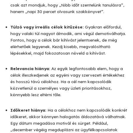
csak azt mondjuk, hogy „több időt szentelünk tanulásra”,
hanem „napi 30 percet olvasunk szakkönyvet”.
Túlzó vagy irreális célok kitűzése:
Gyakran előfordul,
hogy valaki túl nagyot álmodik, ami végül demotiválhatja.
Fontos, hogy a célok bár kihívást jelentsenek, de még
elérhetőek legyenek. Kezdj kisebb, megvalósítható
lépésekkel, majd fokozatosan növeld a kihívást.
Relevancia hiánya:
Az egyik legfontosabb elem, hogy a
célok illeszkedjenek az egyéni vagy szervezeti értékekhez
és hosszú távú célokhoz. Ha a cél nem kapcsolódik
közvetlenül a személyes vagy üzleti prioritásokhoz,
könnyebb lesz eltérni tőle.
Időkeret hiánya:
Ha a célokhoz nem kapcsolódik konkrét
időkeret, akkor könnyen halogatás áldozatává válhatnak.
Egy dátum megadása motivál és sürget. Például,
„december végéig megduplázni az ügyfélkapcsolatok