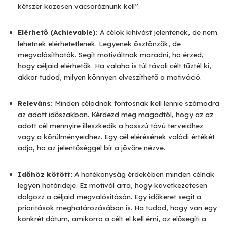
kétszer közösen vacsoráznunk kell”.
Elérhető (Achievable):
A célok kihívást jelentenek, de nem
lehetnek elérhetetlenek. Legyenek ösztönzők, de
megvalósíthatók. Segít motiváltnak maradni, ha érzed,
hogy céljaid elérhetők. Ha valaha is túl távoli célt tűztél ki,
akkor tudod, milyen könnyen elveszíthető a motiváció.
Releváns:
Minden célodnak fontosnak kell lennie számodra
az adott időszakban. Kérdezd meg magadtól, hogy az az
adott cél mennyire illeszkedik a hosszú távú terveidhez
vagy a körülményeidhez. Egy cél elérésének valódi értékét
adja, ha az jelentőséggel bír a jövőre nézve.
Időhöz kötött:
A hatékonyság érdekében minden célnak
legyen határideje. Ez motivál arra, hogy következetesen
dolgozz a céljaid megvalósításán. Egy időkeret segít a
prioritások meghatározásában is. Ha tudod, hogy van egy
konkrét dátum, amikorra a célt el kell érni, az elősegíti a