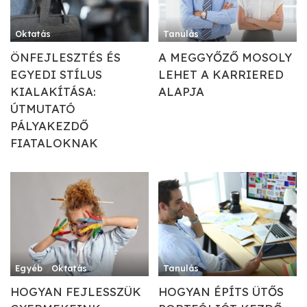
Oktatás
Tanulás
ÖNFEJLESZTÉS ÉS
A MEGGYŐZŐ MOSOLY
EGYEDI STÍLUS
LEHET A KARRIERED
KIALAKÍTÁSA:
ALAPJA
ÚTMUTATÓ
PÁLYAKEZDŐ
FIATALOKNAK
Egyéb
Oktatás
Tanulás
HOGYAN FEJLESSZÜK
HOGYAN ÉPÍTS ÜTŐS