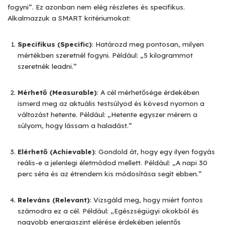
fogyni”. Ez azonban nem elég részletes és specifikus.
Alkalmazzuk a SMART kritériumokat:
Specifikus (Specific)
: Határozd meg pontosan, milyen
mértékben szeretnél fogyni. Például: „5 kilogrammot
szeretnék leadni.”
Mérhető (Measurable)
: A cél mérhetősége érdekében
ismerd meg az aktuális testsúlyod és kövesd nyomon a
változást hetente. Például: „Hetente egyszer mérem a
súlyom, hogy lássam a haladást.”
Elérhető (Achievable)
: Gondold át, hogy egy ilyen fogyás
reális-e a jelenlegi életmódod mellett. Például: „A napi 30
perc séta és az étrendem kis módosítása segít ebben.”
Releváns (Relevant)
: Vizsgáld meg, hogy miért fontos
számodra ez a cél. Például: „Egészségügyi okokból és
nagyobb energiaszint elérése érdekében jelentős