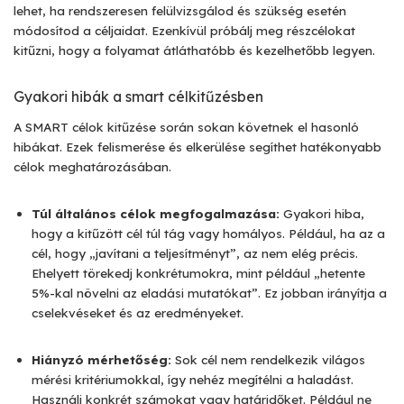
lehet, ha rendszeresen felülvizsgálod és szükség esetén
módosítod a céljaidat. Ezenkívül próbálj meg részcélokat
kitűzni, hogy a folyamat átláthatóbb és kezelhetőbb legyen.
Gyakori hibák a smart célkitűzésben
A SMART célok kitűzése során sokan követnek el hasonló
hibákat. Ezek felismerése és elkerülése segíthet hatékonyabb
célok meghatározásában.
Túl általános célok megfogalmazása:
Gyakori hiba,
hogy a kitűzött cél túl tág vagy homályos. Például, ha az a
cél, hogy „javítani a teljesítményt”, az nem elég précis.
Ehelyett törekedj konkrétumokra, mint például „hetente
5%-kal növelni az eladási mutatókat”. Ez jobban irányítja a
cselekvéseket és az eredményeket.
Hiányzó mérhetőség:
Sok cél nem rendelkezik világos
mérési kritériumokkal, így nehéz megítélni a haladást.
Használj konkrét számokat vagy határidőket. Például ne