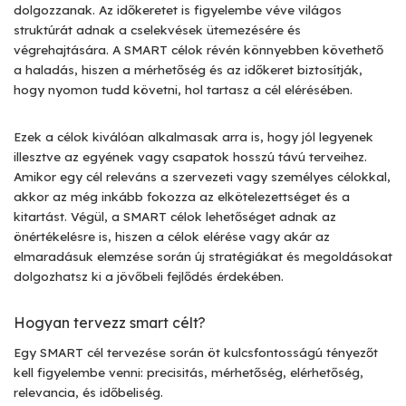
dolgozzanak. Az időkeretet is figyelembe véve világos
struktúrát adnak a cselekvések ütemezésére és
végrehajtására. A SMART célok révén könnyebben követhető
a haladás, hiszen a mérhetőség és az időkeret biztosítják,
hogy nyomon tudd követni, hol tartasz a cél elérésében.
Ezek a célok kiválóan alkalmasak arra is, hogy jól legyenek
illesztve az egyének vagy csapatok hosszú távú terveihez.
Amikor egy cél releváns a szervezeti vagy személyes célokkal,
akkor az még inkább fokozza az elkötelezettséget és a
kitartást. Végül, a SMART célok lehetőséget adnak az
önértékelésre is, hiszen a célok elérése vagy akár az
elmaradásuk elemzése során új stratégiákat és megoldásokat
dolgozhatsz ki a jövőbeli fejlődés érdekében.
Hogyan tervezz smart célt?
Egy SMART cél tervezése során öt kulcsfontosságú tényezőt
kell figyelembe venni: precisitás, mérhetőség, elérhetőség,
relevancia, és időbeliség.