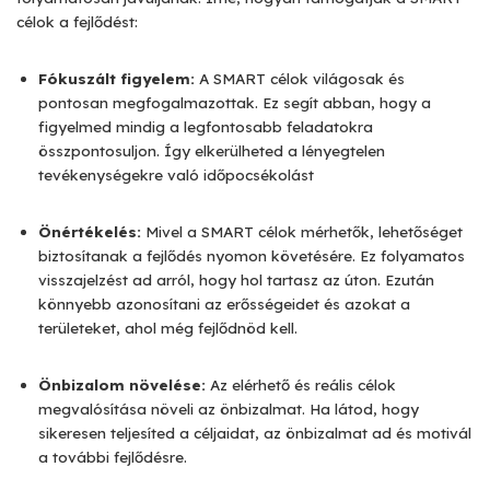
célok a fejlődést:
Fókuszált figyelem:
A SMART célok világosak és
pontosan megfogalmazottak. Ez segít abban, hogy a
figyelmed mindig a legfontosabb feladatokra
összpontosuljon. Így elkerülheted a lényegtelen
tevékenységekre való időpocsékolást
Önértékelés:
Mivel a SMART célok mérhetők, lehetőséget
biztosítanak a fejlődés nyomon követésére. Ez folyamatos
visszajelzést ad arról, hogy hol tartasz az úton. Ezután
könnyebb azonosítani az erősségeidet és azokat a
területeket, ahol még fejlődnöd kell.
Önbizalom növelése:
Az elérhető és reális célok
megvalósítása növeli az önbizalmat. Ha látod, hogy
sikeresen teljesíted a céljaidat, az önbizalmat ad és motivál
a további fejlődésre.