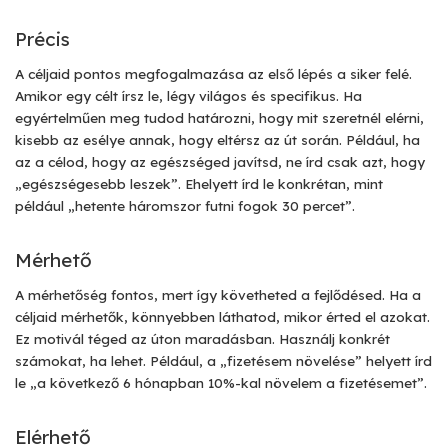
Précis
A céljaid pontos megfogalmazása az első lépés a siker felé.
Amikor egy célt írsz le, légy világos és specifikus. Ha
egyértelműen meg tudod határozni, hogy mit szeretnél elérni,
kisebb az esélye annak, hogy eltérsz az út során. Például, ha
az a célod, hogy az egészséged javítsd, ne írd csak azt, hogy
„egészségesebb leszek”. Ehelyett írd le konkrétan, mint
például „hetente háromszor futni fogok 30 percet”.
Mérhető
A mérhetőség fontos, mert így követheted a fejlődésed. Ha a
céljaid mérhetők, könnyebben láthatod, mikor érted el azokat.
Ez motivál téged az úton maradásban. Használj konkrét
számokat, ha lehet. Például, a „fizetésem növelése” helyett írd
le „a következő 6 hónapban 10%-kal növelem a fizetésemet”.
Elérhető