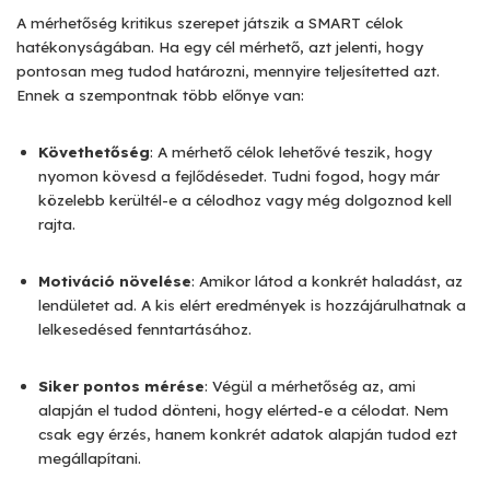
A mérhetőség kritikus szerepet játszik a SMART célok
hatékonyságában. Ha egy cél mérhető, azt jelenti, hogy
pontosan meg tudod határozni, mennyire teljesítetted azt.
Ennek a szempontnak több előnye van:
Követhetőség
: A mérhető célok lehetővé teszik, hogy
nyomon kövesd a fejlődésedet. Tudni fogod, hogy már
közelebb kerültél-e a célodhoz vagy még dolgoznod kell
rajta.
Motiváció növelése
: Amikor látod a konkrét haladást, az
lendületet ad. A kis elért eredmények is hozzájárulhatnak a
lelkesedésed fenntartásához.
Siker pontos mérése
: Végül a mérhetőség az, ami
alapján el tudod dönteni, hogy elérted-e a célodat. Nem
csak egy érzés, hanem konkrét adatok alapján tudod ezt
megállapítani.