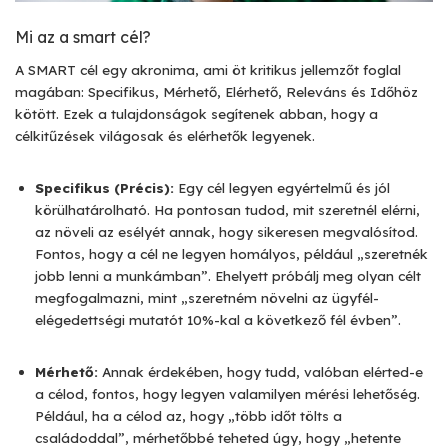
Mi az a smart cél?
A SMART cél egy akronima, ami öt kritikus jellemzőt foglal
magában: Specifikus, Mérhető, Elérhető, Releváns és Időhöz
kötött. Ezek a tulajdonságok segítenek abban, hogy a
célkitűzések világosak és elérhetők legyenek.
Specifikus (Précis):
Egy cél legyen egyértelmű és jól
körülhatárolható. Ha pontosan tudod, mit szeretnél elérni,
az növeli az esélyét annak, hogy sikeresen megvalósítod.
Fontos, hogy a cél ne legyen homályos, például „szeretnék
jobb lenni a munkámban”. Ehelyett próbálj meg olyan célt
megfogalmazni, mint „szeretném növelni az ügyfél-
elégedettségi mutatót 10%-kal a következő fél évben”.
Mérhető:
Annak érdekében, hogy tudd, valóban elérted-e
a célod, fontos, hogy legyen valamilyen mérési lehetőség.
Például, ha a célod az, hogy „több időt tölts a
családoddal”, mérhetőbbé teheted úgy, hogy „hetente