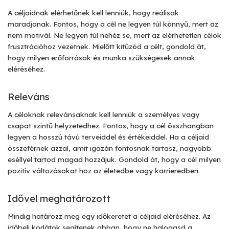
A céljaidnak elérhetőnek kell lenniük, hogy reálisak
maradjanak. Fontos, hogy a cél ne legyen túl könnyű, mert az
nem motivál. Ne legyen túl nehéz se, mert az elérhetetlen célok
frusztrációhoz vezetnek. Mielőtt kitűzöd a célt, gondold át,
hogy milyen erőforrások és munka szükségesek annak
eléréséhez.
Releváns
A céloknak relevánsaknak kell lenniük a személyes vagy
csapat szintű helyzetedhez. Fontos, hogy a cél összhangban
legyen a hosszú távú terveiddel és értékeiddel. Ha a céljaid
összeférnek azzal, amit igazán fontosnak tartasz, nagyobb
eséllyel tartod magad hozzájuk. Gondold át, hogy a cél milyen
pozitív változásokat hoz az életedbe vagy karrieredben.
Idővel meghatározott
Mindig határozz meg egy időkeretet a céljaid eléréséhez. Az
időbeli korlátok segítenek abban, hogy ne halogasd a