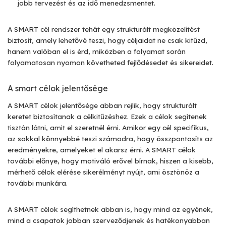
jobb tervezést és az idő menedzsmentet.
A SMART cél rendszer tehát egy strukturált megközelítést
biztosít, amely lehetővé teszi, hogy céljaidat ne csak kitűzd,
hanem valóban el is érd, miközben a folyamat során
folyamatosan nyomon követheted fejlődésedet és sikereidet.
A smart célok jelentősége
A SMART célok jelentősége abban rejlik, hogy strukturált
keretet biztosítanak a célkitűzéshez. Ezek a célok segítenek
tisztán látni, amit el szeretnél érni. Amikor egy cél specifikus,
az sokkal könnyebbé teszi számodra, hogy összpontosíts az
eredményekre, amelyeket el akarsz érni. A SMART célok
további előnye, hogy motiváló erővel bírnak, hiszen a kisebb,
mérhető célok elérése sikerélményt nyújt, ami ösztönöz a
további munkára.
A SMART célok segíthetnek abban is, hogy mind az egyének,
mind a csapatok jobban szerveződjenek és hatékonyabban