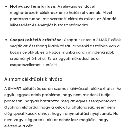
Motiváció fenntartása:
A releváns és idővel
meghatározott célok ösztönző hatással vannak. Mivel
pontosan tudod, mit szeretnél elérni és mikor, ez állandó
lelkesedést és energiát biztosít számodra.
Csapatkohézió erősítése:
Csapat szinten a SMART célok
segítik az összhang kialakítását. Mindenki tisztában van a
közös célokkal, és a közös munka során mindenki jobb
eredményt érhet el. Ez az együttműködést és a
csapatszellemet is erősíti.
A smart célkitűzés kihívásai
A SMART célkitűzés során számos kihívással találkozhatsz. Az
egyik leggyakoribb probléma, hogy nem mindenki tudja
pontosan, hogyan határozza meg az egyes szempontokat.
Gyakran előfordul, hogy a célok túl általánosak, ezért nem
elég specifikusak ahhoz, hogy iránymutatást nyújtsanak. Ha
nem vagy elég precíz, akkor nehéz lesz megítélni, hogy
elérted-e a célt.