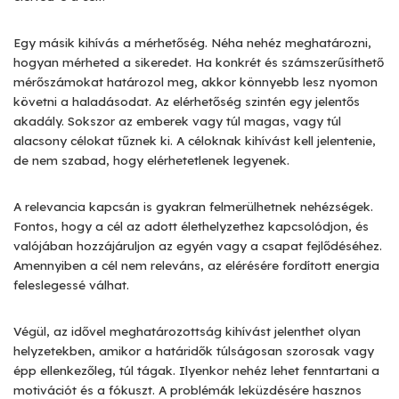
Egy másik kihívás a mérhetőség. Néha nehéz meghatározni,
hogyan mérheted a sikeredet. Ha konkrét és számszerűsíthető
mérőszámokat határozol meg, akkor könnyebb lesz nyomon
követni a haladásodat. Az elérhetőség szintén egy jelentős
akadály. Sokszor az emberek vagy túl magas, vagy túl
alacsony célokat tűznek ki. A céloknak kihívást kell jelentenie,
de nem szabad, hogy elérhetetlenek legyenek.
A relevancia kapcsán is gyakran felmerülhetnek nehézségek.
Fontos, hogy a cél az adott élethelyzethez kapcsolódjon, és
valójában hozzájáruljon az egyén vagy a csapat fejlődéséhez.
Amennyiben a cél nem releváns, az elérésére fordított energia
feleslegessé válhat.
Végül, az idővel meghatározottság kihívást jelenthet olyan
helyzetekben, amikor a határidők túlságosan szorosak vagy
épp ellenkezőleg, túl tágak. Ilyenkor nehéz lehet fenntartani a
motivációt és a fókuszt. A problémák leküzdésére hasznos