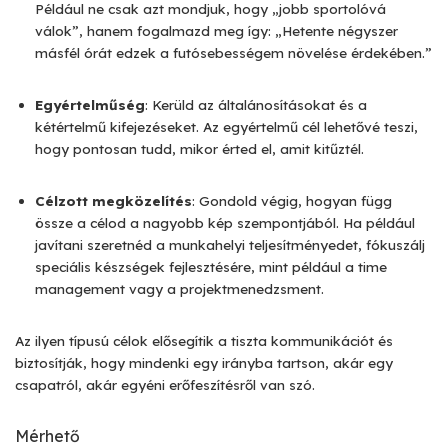
Például ne csak azt mondjuk, hogy „jobb sportolóvá
válok”, hanem fogalmazd meg így: „Hetente négyszer
másfél órát edzek a futósebességem növelése érdekében.”
Egyértelműség
: Kerüld az általánosításokat és a
kétértelmű kifejezéseket. Az egyértelmű cél lehetővé teszi,
hogy pontosan tudd, mikor érted el, amit kitűztél.
Célzott megközelítés
: Gondold végig, hogyan függ
össze a célod a nagyobb kép szempontjából. Ha például
javítani szeretnéd a munkahelyi teljesítményedet, fókuszálj
speciális készségek fejlesztésére, mint például a time
management vagy a projektmenedzsment.
Az ilyen típusú célok elősegítik a tiszta kommunikációt és
biztosítják, hogy mindenki egy irányba tartson, akár egy
csapatról, akár egyéni erőfeszítésről van szó.
Mérhető