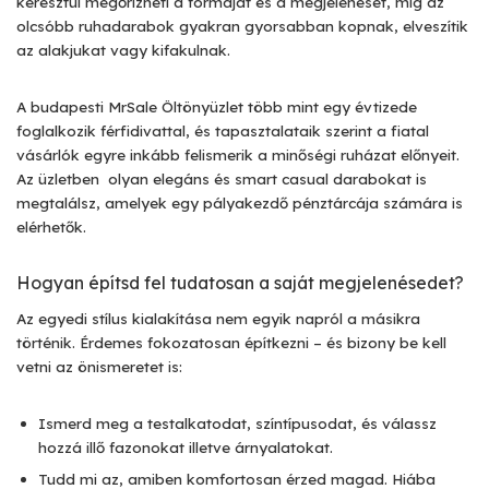
keresztül megőrizheti a formáját és a megjelenését, míg az
olcsóbb ruhadarabok gyakran gyorsabban kopnak, elveszítik
az alakjukat vagy kifakulnak.
A budapesti MrSale Öltönyüzlet több mint egy évtizede
foglalkozik férfidivattal, és tapasztalataik szerint a fiatal
vásárlók egyre inkább felismerik a minőségi ruházat előnyeit.
Az üzletben olyan elegáns és smart casual darabokat is
megtalálsz, amelyek egy pályakezdő pénztárcája számára is
elérhetők.
Hogyan építsd fel tudatosan a saját megjelenésedet?
Az egyedi stílus kialakítása nem egyik napról a másikra
történik. Érdemes fokozatosan építkezni – és bizony be kell
vetni az önismeretet is:
Ismerd meg a testalkatodat, színtípusodat, és válassz
hozzá illő fazonokat illetve árnyalatokat.
Tudd mi az, amiben komfortosan érzed magad. Hiába