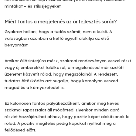
mintákat – és stílusjegyeket.
Miért fontos a megjelenés az önfejlesztés során?
Gyakran hallani, hogy a tudás számít, nem a külső. A
valóságban azonban a kettő együtt alakítja az első
benyomást.
Amikor állásinterjúra mész, szakmai rendezvényen veszel részt
vagy új emberekkel találkozol, a megjelenésed már azelőtt
üzenetet közvetít rólad, hogy megszólalnál. A rendezett,
tudatos öltözködés azt sugallja, hogy komolyan veszed
magad és a környezetedet is.
Ez különösen fontos pályakezdőként, amikor még kevés
szakmai tapasztalat áll mögötted. Ilyenkor minden apró
részlet hozzájárulhat ahhoz, hogy pozitív képet alakítsanak ki
rólad. A pozitív megítélés pedig kapukat nyithat meg a
fejlődésed előtt.