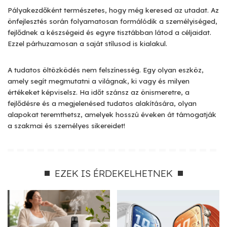
Pályakezdőként természetes, hogy még keresed az utadat. Az
önfejlesztés során folyamatosan formálódik a személyiséged,
fejlődnek a készségeid és egyre tisztábban látod a céljaidat.
Ezzel párhuzamosan a saját stílusod is kialakul.
A tudatos öltözködés nem felszínesség. Egy olyan eszköz,
amely segít megmutatni a világnak, ki vagy és milyen
értékeket képviselsz. Ha időt szánsz az önismeretre, a
fejlődésre és a megjelenésed tudatos alakítására, olyan
alapokat teremthetsz, amelyek hosszú éveken át támogatják
a szakmai és személyes sikereidet!
EZEK IS ÉRDEKELHETNEK