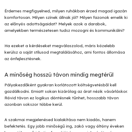
Érdemes megfigyelned, milyen ruhákban érzed magad igazán
komfortosan. Milyen színek állnak jól? Milyen fazonok emelik ki
az előnyös adottságaidat? Melyek azok a darabok,
amelyekben természetesen tudsz mozogni és kommunikálni?
Ha ezeket a kérdéseket megválaszolod, máris közelebb
kerülsz a saját stílusod megtalálásához, ami fontos állomása
az önfejlesztésnek.
A minőség hosszú távon mindig megtérül
Pályakezdőként gyakran korlátozott költségvetésből kell
gazdálkodni. Emiatt sokan kizárólag az árat nézik vásárláskor.
Rövid távon ez logikus döntésnek tűnhet, hosszabb távon
azonban sokszor többe kerül.
A szakmai megjelenésed kialakítása nem kiadás, hanem
befektetés. Egy jobb minőségű ing, zakó vagy öltöny éveken