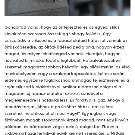
Gondoltad volna, hogy az önfejlesztés és az egyedi stílus
kialakítása szorosan összefügg? Ahogy fejlődsz, úgy
csiszolódik a stílusod is, a tapasztalataid hatással vannak az
öltözködésedre, az öltözködésed pedig arra, hogyan érzed
magad, és milyen lehetőségeid vannak. Mutatjuk, hogyan
hozhatod ki mindkettőből a legtöbbet! Ha pályakezdőként
szeretnél magabiztosabban helytállni egy állásinterjún, az első
munkahelyeden vagy a szakmai kapcsolatok építése során,
érdemes egyszerre foglalkoznod önmagad fejlesztésével és a
saját stílusod kialakításával. Amikor tudatosan dolgozol a
magadon, új tapasztalatokat szerzel, az idővel a
megjelenésedre is hatással lesz. És fordítva is igaz. Ahogy a
mondás tartja: „Ahhoz a pozícióhoz öltözz, amit elérni
szeretnél, ne ahhoz, ahol most vagy!” Egy ingben, vagy
öltönyben magabiztosabbnak érzed magad, mint egy kinyúlt
pólóban, és bátrabban vágsz bele új dolgokba. Ebben a
cikkben a hazai férfidivat egyik kiemelt szereplője, a MrSale