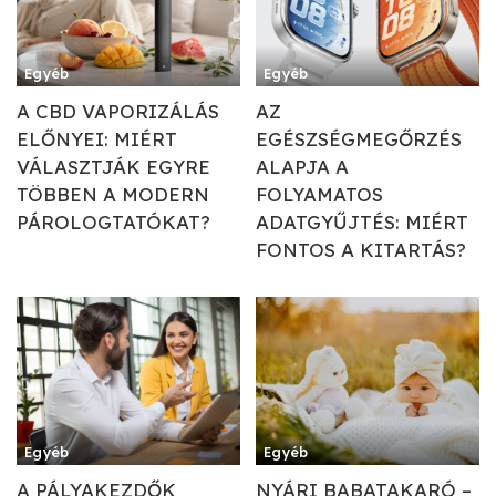
Egyéb
Egyéb
A CBD VAPORIZÁLÁS
AZ
ELŐNYEI: MIÉRT
EGÉSZSÉGMEGŐRZÉS
VÁLASZTJÁK EGYRE
ALAPJA A
TÖBBEN A MODERN
FOLYAMATOS
PÁROLOGTATÓKAT?
ADATGYŰJTÉS: MIÉRT
FONTOS A KITARTÁS?
Egyéb
Egyéb
A PÁLYAKEZDŐK
NYÁRI BABATAKARÓ –