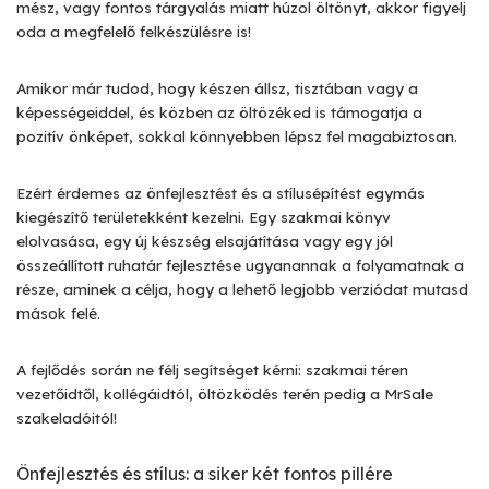
mész, vagy fontos tárgyalás miatt húzol öltönyt, akkor figyelj
oda a megfelelő felkészülésre is!
Amikor már tudod, hogy készen állsz, tisztában vagy a
képességeiddel, és közben az öltözéked is támogatja a
pozitív önképet, sokkal könnyebben lépsz fel magabiztosan.
Ezért érdemes az önfejlesztést és a stílusépítést egymás
kiegészítő területekként kezelni. Egy szakmai könyv
elolvasása, egy új készség elsajátítása vagy egy jól
összeállított ruhatár fejlesztése ugyanannak a folyamatnak a
része, aminek a célja, hogy a lehető legjobb verziódat mutasd
mások felé.
A fejlődés során ne félj segítséget kérni: szakmai téren
vezetőidtől, kollégáidtól, öltözködés terén pedig a MrSale
szakeladóitól!
Önfejlesztés és stílus: a siker két fontos pillére