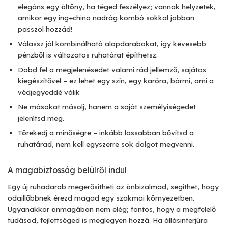
elegáns egy öltöny, ha téged feszélyez; vannak helyzetek,
amikor egy ing+chino nadrág kombó sokkal jobban
passzol hozzád!
Válassz jól kombinálható alapdarabokat, így kevesebb
pénzből is változatos ruhatárat építhetsz.
Dobd fel a megjelenésedet valami rád jellemző, sajátos
kiegészítővel – ez lehet egy szín, egy karóra, bármi, ami a
védjegyeddé válik
Ne másokat másolj, hanem a saját személyiségedet
jelenítsd meg.
Törekedj a minőségre – inkább lassabban bővítsd a
ruhatárad, nem kell egyszerre sok dolgot megvenni.
A magabiztosság belülről indul
Egy új ruhadarab megerősítheti az önbizalmad, segíthet, hogy
odaillőbbnek érezd magad egy szakmai környezetben.
Ugyanakkor önmagában nem elég; fontos, hogy a megfelelő
tudásod, fejlettséged is meglegyen hozzá. Ha állásinterjúra