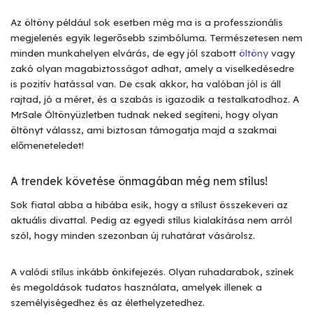
Az öltöny például sok esetben még ma is a professzionális
megjelenés egyik legerősebb szimbóluma. Természetesen nem
minden munkahelyen elvárás, de egy jól szabott
öltöny
vagy
zakó olyan magabiztosságot adhat, amely a viselkedésedre
is pozitív hatással van. De csak akkor, ha valóban jól is áll
rajtad, jó a méret, és a szabás is igazodik a testalkatodhoz. A
MrSale Öltönyüzletben tudnak neked segíteni, hogy olyan
öltönyt válassz, ami biztosan támogatja majd a szakmai
előmeneteledet!
A trendek követése önmagában még nem stílus!
Sok fiatal abba a hibába esik, hogy a stílust összekeveri az
aktuális divattal. Pedig az egyedi stílus kialakítása nem arról
szól, hogy minden szezonban új ruhatárat vásárolsz.
A valódi stílus inkább önkifejezés. Olyan ruhadarabok, színek
és megoldások tudatos használata, amelyek illenek a
személyiségedhez és az élethelyzetedhez.