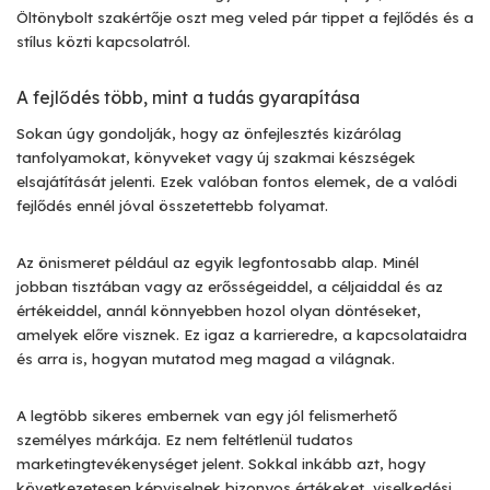
Öltönybolt szakértője oszt meg veled pár tippet a fejlődés és a
stílus közti kapcsolatról.
A fejlődés több, mint a tudás gyarapítása
Sokan úgy gondolják, hogy az önfejlesztés kizárólag
tanfolyamokat, könyveket vagy új szakmai készségek
elsajátítását jelenti. Ezek valóban fontos elemek, de a valódi
fejlődés ennél jóval összetettebb folyamat.
Az önismeret például az egyik legfontosabb alap. Minél
jobban tisztában vagy az erősségeiddel, a céljaiddal és az
értékeiddel, annál könnyebben hozol olyan döntéseket,
amelyek előre visznek. Ez igaz a karrieredre, a kapcsolataidra
és arra is, hogyan mutatod meg magad a világnak.
A legtöbb sikeres embernek van egy jól felismerhető
személyes márkája. Ez nem feltétlenül tudatos
marketingtevékenységet jelent. Sokkal inkább azt, hogy
következetesen képviselnek bizonyos értékeket, viselkedési