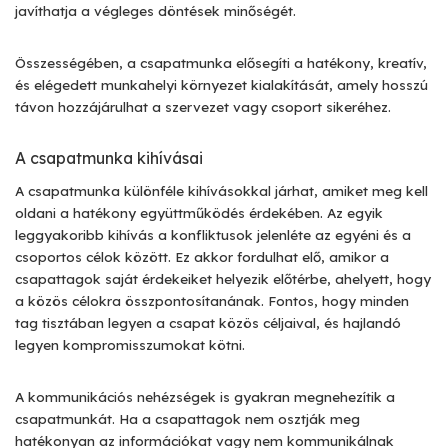
javíthatja a végleges döntések minőségét.
Összességében, a csapatmunka elősegíti a hatékony, kreatív,
és elégedett munkahelyi környezet kialakítását, amely hosszú
távon hozzájárulhat a szervezet vagy csoport sikeréhez.
A csapatmunka kihívásai
A csapatmunka különféle kihívásokkal járhat, amiket meg kell
oldani a hatékony együttműködés érdekében. Az egyik
leggyakoribb kihívás a konfliktusok jelenléte az egyéni és a
csoportos célok között. Ez akkor fordulhat elő, amikor a
csapattagok saját érdekeiket helyezik előtérbe, ahelyett, hogy
a közös célokra összpontosítanának. Fontos, hogy minden
tag tisztában legyen a csapat közös céljaival, és hajlandó
legyen kompromisszumokat kötni.
A kommunikációs nehézségek is gyakran megnehezítik a
csapatmunkát. Ha a csapattagok nem osztják meg
hatékonyan az információkat vagy nem kommunikálnak