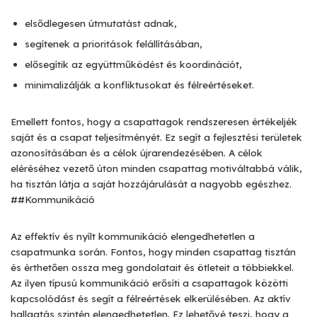
elsődlegesen útmutatást adnak,
segítenek a prioritások felállításában,
elősegítik az együttműködést és koordinációt,
minimalizálják a konfliktusokat és félreértéseket.
Emellett fontos, hogy a csapattagok rendszeresen értékeljék
saját és a csapat teljesítményét. Ez segít a fejlesztési területek
azonosításában és a célok újrarendezésében. A célok
eléréséhez vezető úton minden csapattag motiváltabbá válik,
ha tisztán látja a saját hozzájárulását a nagyobb egészhez.
##Kommunikáció
Az effektív és nyílt kommunikáció elengedhetetlen a
csapatmunka során. Fontos, hogy minden csapattag tisztán
és érthetően ossza meg gondolatait és ötleteit a többiekkel.
Az ilyen típusú kommunikáció erősíti a csapattagok közötti
kapcsolódást és segít a félreértések elkerülésében. Az aktív
hallgatás szintén elengedhetetlen. Ez lehetővé teszi, hogy a