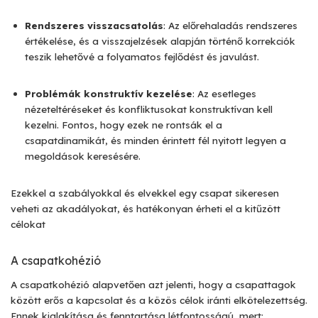
Rendszeres visszacsatolás
: Az előrehaladás rendszeres
értékelése, és a visszajelzések alapján történő korrekciók
teszik lehetővé a folyamatos fejlődést és javulást.
Problémák konstruktív kezelése
: Az esetleges
nézeteltéréseket és konfliktusokat konstruktívan kell
kezelni. Fontos, hogy ezek ne rontsák el a
csapatdinamikát, és minden érintett fél nyitott legyen a
megoldások keresésére.
Ezekkel a szabályokkal és elvekkel egy csapat sikeresen
veheti az akadályokat, és hatékonyan érheti el a kitűzött
célokat
A csapatkohézió
A csapatkohézió alapvetően azt jelenti, hogy a csapattagok
között erős a kapcsolat és a közös célok iránti elkötelezettség.
Ennek kialakítása és fenntartása létfontosságú, mert: