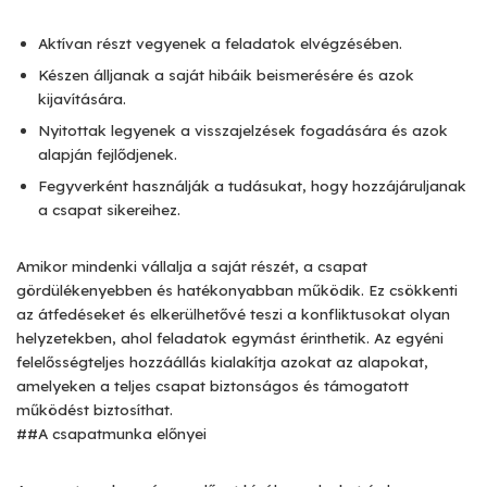
Aktívan részt vegyenek a feladatok elvégzésében.
Készen álljanak a saját hibáik beismerésére és azok
kijavítására.
Nyitottak legyenek a visszajelzések fogadására és azok
alapján fejlődjenek.
Fegyverként használják a tudásukat, hogy hozzájáruljanak
a csapat sikereihez.
Amikor mindenki vállalja a saját részét, a csapat
gördülékenyebben és hatékonyabban működik. Ez csökkenti
az átfedéseket és elkerülhetővé teszi a konfliktusokat olyan
helyzetekben, ahol feladatok egymást érinthetik. Az egyéni
felelősségteljes hozzáállás kialakítja azokat az alapokat,
amelyeken a teljes csapat biztonságos és támogatott
működést biztosíthat.
##A csapatmunka előnyei