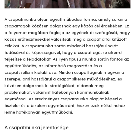
A csapatmunka olyan együttműködési forma, amely során a
csapattagok közösen dolgoznak egy közös cél érdekében. Ez
a folyamat magában foglalja az egyének összefogását, hogy
közös erőfeszítésekkel valósítsák meg a csapat által kitűzött
célokat. A csapatmunka során mindenki hozzájárul saját
tudásával és képességeivel, hogy a csapat egésze sikerrel
teljesítse a feladatokat. Az ilyen típusú munka során fontos az
együttműködés, az információ megosztása és a
csapatszellem kialakítása. Minden csapattagnak megvan a
szerepe, ami hozzájárul a csapat sikeres működéséhez, és
közösen dolgoznak ki stratégiákat, oldanak meg
problémákat, valamint hatékonyan kommunikálnak
egymással. Az eredményes csapatmunka alapját képezi a
tisztelet és a bizalom egymás iránt, hiszen ezek nélkül nehéz
lenne hatékonyan együttműködni.
A csapatmunka jelentősége