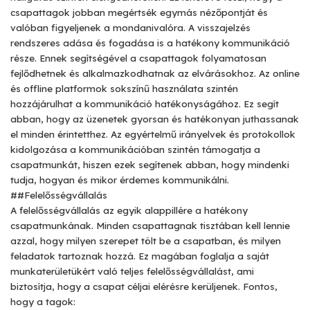
csapattagok jobban megértsék egymás nézőpontját és
valóban figyeljenek a mondanivalóra. A visszajelzés
rendszeres adása és fogadása is a hatékony kommunikáció
része. Ennek segítségével a csapattagok folyamatosan
fejlődhetnek és alkalmazkodhatnak az elvárásokhoz. Az online
és offline platformok sokszínű használata szintén
hozzájárulhat a kommunikáció hatékonyságához. Ez segít
abban, hogy az üzenetek gyorsan és hatékonyan juthassanak
el minden érintetthez. Az egyértelmű irányelvek és protokollok
kidolgozása a kommunikációban szintén támogatja a
csapatmunkát, hiszen ezek segítenek abban, hogy mindenki
tudja, hogyan és mikor érdemes kommunikálni.
##Felelősségvállalás
A felelősségvállalás az egyik alappillére a hatékony
csapatmunkának. Minden csapattagnak tisztában kell lennie
azzal, hogy milyen szerepet tölt be a csapatban, és milyen
feladatok tartoznak hozzá. Ez magában foglalja a saját
munkaterületükért való teljes felelősségvállalást, ami
biztosítja, hogy a csapat céljai elérésre kerüljenek. Fontos,
hogy a tagok: