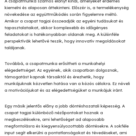
A csapatmunka számos előnyt kínál, amelyeket érdemes
kiemelni és alaposan áttekinteni. Először is, a termelékenység
növekedése az együttműködés során figyelemre méltó.
Amikor a csapat tagjai összeadják az egyéni tudásukat és
tapasztalataikat, akkor komplexebb és időigényes
feladatokat is hatékonyabban oldanak meg. A különféle
perspektívák lehetővé teszik, hogy innovatív megoldásokat
találjanak.
Továbbá, a csapatmunka erősítheti a munkahelyi
elégedettséget. Az egyének, akik csapatban dolgoznak,
támogatást kapnak társaiktól és érezhetik, hogy
munkájuknak közvetlen hatása van a közös célokra. Ez növeli
a motivációjukat és az elégedettségüket a munkájuk iránt.
Egy másik jelentős előny a jobb döntéshozatali képesség. A
csapat tagjai különböző nézőpontokat hoznak a
megbeszélésekre, ami lehetőséget ad alaposabb
megfontolásra és kiegyensúlyozottabb döntésekre. A sokféle
input segít elkerülni a pontatlanságokat és tévedéseket, ami