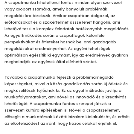
A csapatmunka hihetetlenül fontos minden olyan szervezet
vagy csoport számára, amely bonyolult problémák
megoldására törekszik. Amikor csapatban dolgozol, az
erőforrásokat és a szakértelmet össze lehet hangolni, ami
lehetővé teszi a komplex feladatok hatékonyabb megoldását.
Az együttműködés során a csapattagok különféle
perspektívákat és ötleteket hoznak be, ami gazdagabb
megoldásokat eredményezhet. Az egyéni tehetségek
optimálisan egészítik ki egymást, így az eredmények gyakran
meghaladják az egyének által elérhető szintet.
Továbbá a csapatmunka fejleszti a problémamegoldó
képességeket, mivel a közös gondolkodás során új ötletek és
megközelítések fejlődnek ki. Ez az együttműködés javítja a
munkafolyamatokat, ami növeli az innováció és a kreativitás
lehetőségét. A csapatmunka fontos szerepet játszik a
szervezeti kultúra építésében is. Növeli a csapatszellemet,
elősegíti a munkatársak közötti bizalom kialakulását, és erősíti
az elköteleződést az iránt, hogy közös célokat érjetek el.