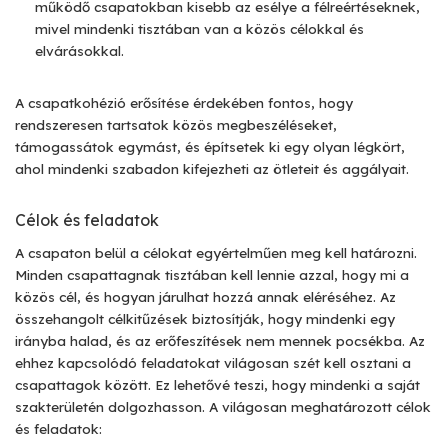
működő csapatokban kisebb az esélye a félreértéseknek,
mivel mindenki tisztában van a közös célokkal és
elvárásokkal.
A csapatkohézió erősítése érdekében fontos, hogy
rendszeresen tartsatok közös megbeszéléseket,
támogassátok egymást, és építsetek ki egy olyan légkört,
ahol mindenki szabadon kifejezheti az ötleteit és aggályait.
Célok és feladatok
A csapaton belül a célokat egyértelműen meg kell határozni.
Minden csapattagnak tisztában kell lennie azzal, hogy mi a
közös cél, és hogyan járulhat hozzá annak eléréséhez. Az
összehangolt célkitűzések biztosítják, hogy mindenki egy
irányba halad, és az erőfeszítések nem mennek pocsékba. Az
ehhez kapcsolódó feladatokat világosan szét kell osztani a
csapattagok között. Ez lehetővé teszi, hogy mindenki a saját
szakterületén dolgozhasson. A világosan meghatározott célok
és feladatok: