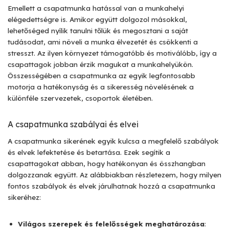
Emellett a csapatmunka hatással van a munkahelyi
elégedettségre is. Amikor együtt dolgozol másokkal,
lehetőséged nyílik tanulni tőlük és megosztani a saját
tudásodat, ami növeli a munka élvezetét és csökkenti a
stresszt. Az ilyen környezet támogatóbb és motiválóbb, így a
csapattagok jobban érzik magukat a munkahelyükön.
Összességében a csapatmunka az egyik legfontosabb
motorja a hatékonyság és a sikeresség növelésének a
különféle szervezetek, csoportok életében.
A csapatmunka szabályai és elvei
A csapatmunka sikerének egyik kulcsa a megfelelő szabályok
és elvek lefektetése és betartása. Ezek segítik a
csapattagokat abban, hogy hatékonyan és összhangban
dolgozzanak együtt. Az alábbiakban részletezem, hogy milyen
fontos szabályok és elvek járulhatnak hozzá a csapatmunka
sikeréhez:
Világos szerepek és felelősségek meghatározása
: