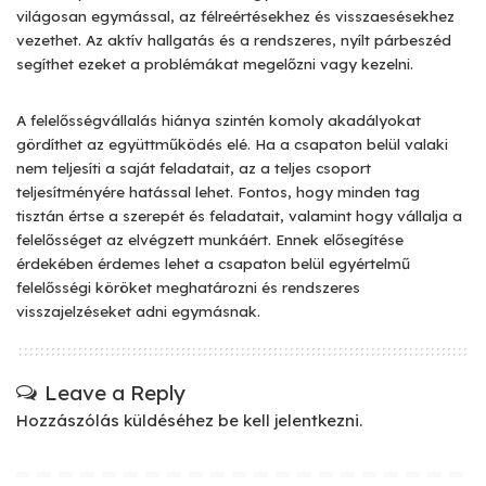
világosan egymással, az félreértésekhez és visszaesésekhez
vezethet. Az aktív hallgatás és a rendszeres, nyílt párbeszéd
segíthet ezeket a problémákat megelőzni vagy kezelni.
A felelősségvállalás hiánya szintén komoly akadályokat
gördíthet az együttműködés elé. Ha a csapaton belül valaki
nem teljesíti a saját feladatait, az a teljes csoport
teljesítményére hatással lehet. Fontos, hogy minden tag
tisztán értse a szerepét és feladatait, valamint hogy vállalja a
felelősséget az elvégzett munkáért. Ennek elősegítése
érdekében érdemes lehet a csapaton belül egyértelmű
felelősségi köröket meghatározni és rendszeres
visszajelzéseket adni egymásnak.
Leave a Reply
Hozzászólás küldéséhez
be kell jelentkezni
.