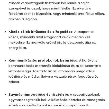
Minden csapattagnak tisztában kell lennie a saját
szerepével és azzal, hogy miért felelős. Ez elkerüli a
félreértéseket és biztosítja, hogy mindenki arra fókuszáljon,
amiben a legjobb.
Közös célok kitűzése és elfogadása
: A csapatnak
közös, mindenki által elfogadott célok mentén kell
működnie. Ez motiváló erővel bír, és összpontosítja az
energiákat.
Kommunikációs protokollok betartása
: A hatékony
kommunikációs csatornák kialakítása és azok betartása
létfontosságú. Ide tartozik az információ megosztási
időzítése és módja, illetve a visszajelzések fogadása és
adása.
Egymás támogatása és tisztelete
: A csapattagoknak
egymást segíteniük kell. A kölcsönös tisztelet és támogatás
erősíti a csapatkohéziót és növeli a csapatmorált.