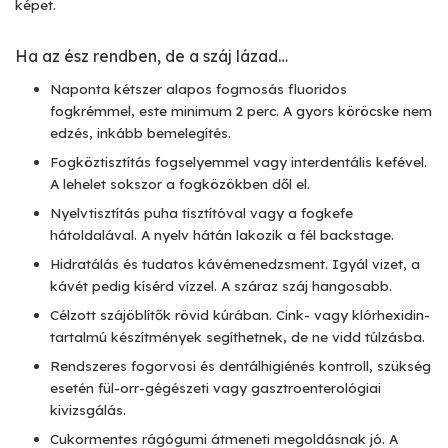
képet.
Ha az ész rendben, de a száj lázad…
Naponta kétszer alapos fogmosás fluoridos
fogkrémmel, este minimum 2 perc. A gyors köröcske nem
edzés, inkább bemelegítés.
Fogköztisztítás fogselyemmel vagy interdentális kefével.
A lehelet sokszor a fogközökben dől el.
Nyelvtisztítás puha tisztítóval vagy a fogkefe
hátoldalával. A nyelv hátán lakozik a fél backstage.
Hidratálás és tudatos kávémenedzsment. Igyál vizet, a
kávét pedig kísérd vízzel. A száraz száj hangosabb.
Célzott szájöblítők rövid kúrában. Cink- vagy klórhexidin-
tartalmú készítmények segíthetnek, de ne vidd túlzásba.
Rendszeres fogorvosi és dentálhigiénés kontroll, szükség
esetén fül-orr-gégészeti vagy gasztroenterológiai
kivizsgálás.
Cukormentes rágógumi átmeneti megoldásnak jó. A