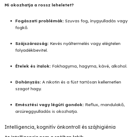
Mi okozhatja a rossz leheletet?
Fogászati problémák:
Szuvas fog, ínygyulladás vagy
fogkő.
Szájszárazság:
Kevés nyáltermelés vagy elégtelen
folyadékbevitel.
Ételek és italok:
Fokhagyma, hagyma, kávé, alkohol.
Dohányzás:
A nikotin és a füst tartósan kellemetlen
szagot hagy.
Emésztési vagy légúti gondok:
Reflux, mandulakő,
arcüreggyulladás is okozhatja.
Intelligencia, kognitív önkontroll és szájhigiénia
Az intelligencia nem a szájban lakik