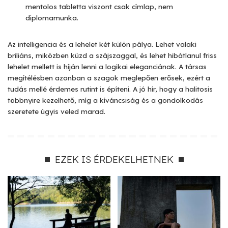
mentolos tabletta viszont csak címlap, nem
diplomamunka.
Az intelligencia és a lehelet két külön pálya. Lehet valaki
briliáns, miközben küzd a szájszaggal, és lehet hibátlanul friss
lehelet mellett is híján lenni a logikai eleganciának. A társas
megítélésben azonban a szagok meglepően erősek, ezért a
tudás mellé érdemes rutint is építeni. A jó hír, hogy a halitosis
többnyire kezelhető, míg a kíváncsiság és a gondolkodás
szeretete úgyis veled marad.
EZEK IS ÉRDEKELHETNEK