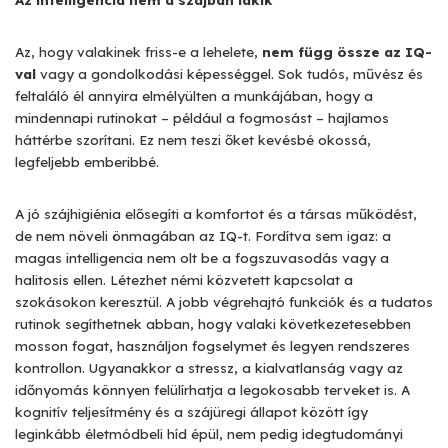
Az, hogy valakinek friss-e a lehelete,
nem függ össze az IQ-
val
vagy a gondolkodási képességgel. Sok tudós, művész és
feltaláló él annyira elmélyülten a munkájában, hogy a
mindennapi rutinokat – például a fogmosást – hajlamos
háttérbe szorítani. Ez nem teszi őket kevésbé okossá,
legfeljebb emberibbé.
A jó szájhigiénia elősegíti a komfortot és a társas működést,
de nem növeli önmagában az IQ-t. Fordítva sem igaz: a
magas intelligencia nem olt be a fogszuvasodás vagy a
halitosis ellen. Létezhet némi közvetett kapcsolat a
szokásokon keresztül. A jobb végrehajtó funkciók és a tudatos
rutinok segíthetnek abban, hogy valaki következetesebben
mosson fogat, használjon fogselymet és legyen rendszeres
kontrollon. Ugyanakkor a stressz, a kialvatlanság vagy az
időnyomás könnyen felülírhatja a legokosabb terveket is. A
kognitív teljesítmény és a szájüregi állapot között így
leginkább életmódbeli híd épül, nem pedig idegtudományi