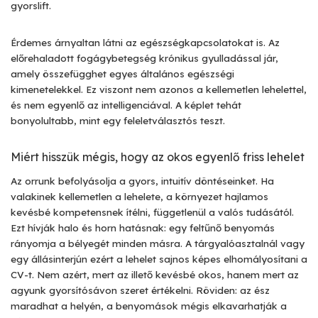
gyorslift.
Érdemes árnyaltan látni az egészségkapcsolatokat is. Az
előrehaladott fogágybetegség krónikus gyulladással jár,
amely összefügghet egyes általános egészségi
kimenetelekkel. Ez viszont nem azonos a kellemetlen lehelettel,
és nem egyenlő az intelligenciával. A képlet tehát
bonyolultabb, mint egy feleletválasztós teszt.
Miért hisszük mégis, hogy az okos egyenlő friss lehelet
Az orrunk befolyásolja a gyors, intuitív döntéseinket. Ha
valakinek kellemetlen a lehelete, a környezet hajlamos
kevésbé kompetensnek ítélni, függetlenül a valós tudásától.
Ezt hívják halo és horn hatásnak: egy feltűnő benyomás
rányomja a bélyegét minden másra. A tárgyalóasztalnál vagy
egy állásinterjún ezért a lehelet sajnos képes elhomályosítani a
CV-t. Nem azért, mert az illető kevésbé okos, hanem mert az
agyunk gyorsítósávon szeret értékelni. Röviden: az ész
maradhat a helyén, a benyomások mégis elkavarhatják a