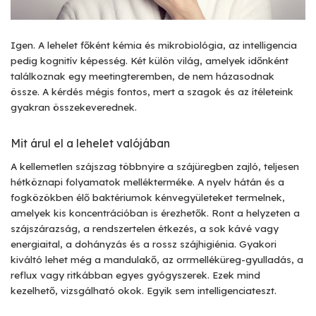
Igen. A lehelet főként kémia és mikrobiológia, az intelligencia
pedig kognitív képesség. Két külön világ, amelyek időnként
találkoznak egy meetingteremben, de nem házasodnak
össze. A kérdés mégis fontos, mert a szagok és az ítéleteink
gyakran összekeverednek.
Mit árul el a lehelet valójában
A kellemetlen szájszag többnyire a szájüregben zajló, teljesen
hétköznapi folyamatok mellékterméke. A nyelv hátán és a
fogközökben élő baktériumok kénvegyületeket termelnek,
amelyek kis koncentrációban is érezhetők. Ront a helyzeten a
szájszárazság, a rendszertelen étkezés, a sok kávé vagy
energiaital, a dohányzás és a rossz szájhigiénia. Gyakori
kiváltó lehet még a mandulakő, az orrmelléküreg-gyulladás, a
reflux vagy ritkábban egyes gyógyszerek. Ezek mind
kezelhető, vizsgálható okok. Egyik sem intelligenciateszt.