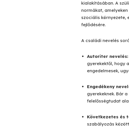
kialakításában. A szü
normákat, amelyeken k
szociális környezete,
fejlődésére.
A családi nevelés sor
Autoriter nevelés:
gyerekektől, hogy a
engedelmesek, ugya
Engedékeny nevel
gyerekeknek. Bár a
felelősségtudat alap
Következetes és 
szabályozás között