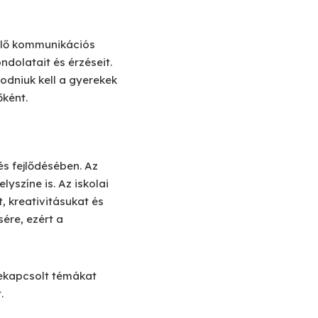
lelő kommunikációs
ndolatait és érzéseit.
odniuk kell a gyerekek
őként.
s fejlődésében. Az
yszíne is. Az iskolai
, kreativitásukat és
ére, ezért a
zekapcsolt témákat
.