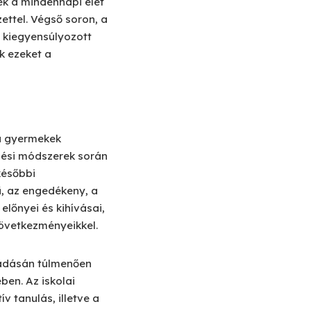
ek a mindennapi élet
ettel. Végső soron, a
 kiegyensúlyozott
k ezeket a
 a gyermekek
lési módszerek során
későbbi
ű, az engedékeny, a
őnyei és kihívásai,
következményeikkel.
átadásán túlmenően
ben. Az iskolai
v tanulás, illetve a