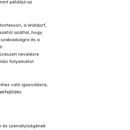
mint például az
Montessori, a Waldorf,
októl azáltal, hogy
a szabadságra és a
ti
űvészeti nevelésre
ulási folyamatot
eihez való igazodásra,
ekfejlődés
n és személyiségének