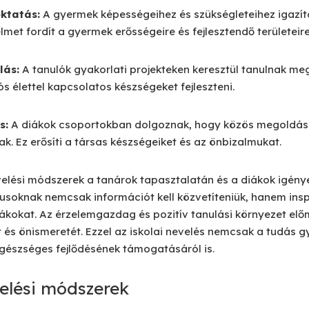
ktatás:
A gyermek képességeihez és szükségleteihez igazíto
lmet fordít a gyermek erősségeire és fejlesztendő területeire
lás:
A tanulók gyakorlati projekteken keresztül tanulnak m
s élettel kapcsolatos készségeket fejleszteni.
s:
A diákok csoportokban dolgoznak, hogy közös megoldáso
k. Ez erősíti a társas készségeiket és az önbizalmukat.
velési módszerek a tanárok tapasztalatán és a diákok igén
soknak nemcsak információt kell közvetíteniük, hanem inspi
 diákokat. Az érzelemgazdag és pozitív tanulási környezet el
át és önismeretét. Ezzel az iskolai nevelés nemcsak a tudás g
észséges fejlődésének támogatásáról is.
velési módszerek