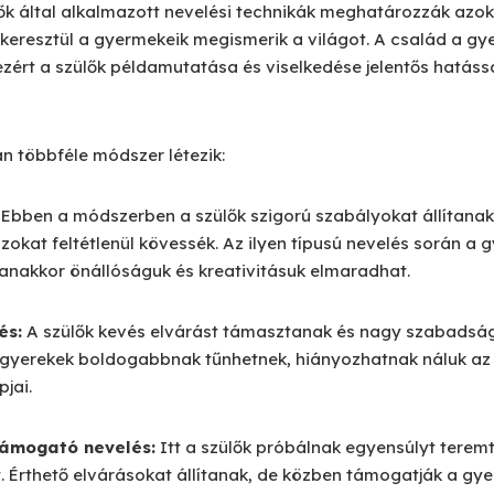
lők által alkalmazott nevelési technikák meghatározzák azok
eresztül a gyermekeik megismerik a világot. A család a gy
 ezért a szülők példamutatása és viselkedése jelentős hatáss
án többféle módszer létezik:
Ebben a módszerben a szülők szigorú szabályokat állítanak f
zokat feltétlenül kövessék. Az ilyen típusú nevelés során a 
nakkor önállóságuk és kreativitásuk elmaradhat.
és:
A szülők kevés elvárást támasztanak és nagy szabadsá
 gyerekek boldogabbnak tűnhetnek, hiányozhatnak náluk az 
jai.
támogató nevelés:
Itt a szülők próbálnak egyensúlyt terem
. Érthető elvárásokat állítanak, de közben támogatják a gye