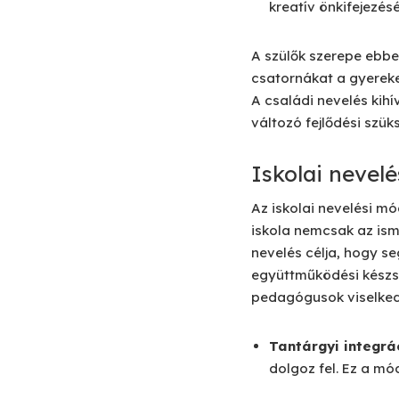
kreatív önkifejezésé
A szülők szerepe ebbe
csatornákat a gyerekei
A családi nevelés kih
változó fejlődési szük
Iskolai nevel
Az iskolai nevelési m
iskola nemcsak az isme
nevelés célja, hogy se
együttműködési készsé
pedagógusok viselked
Tantárgyi integrá
dolgoz fel. Ez a mó