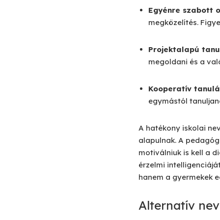
Egyénre szabott o
megközelítés. Figye
Projektalapú tanu
megoldani és a való
Kooperatív tanulá
egymástól tanuljana
A hatékony iskolai ne
alapulnak. A pedagógu
motiválniuk is kell a
érzelmi intelligenciáj
hanem a gyermekek eg
Alternatív ne