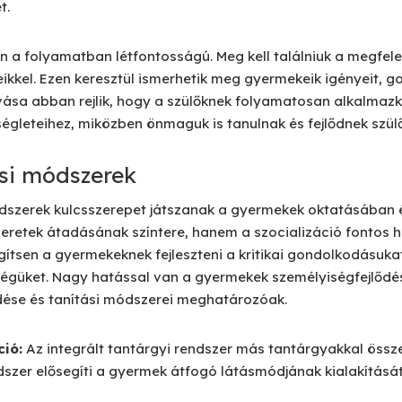
t.
n a folyamatban létfontosságú. Meg kell találniuk a megfe
kkel. Ezen keresztül ismerhetik meg gyermekeik igényeit, go
ívása abban rejlik, hogy a szülőknek folyamatosan alkalmazk
ségleteihez, miközben önmaguk is tanulnak és fejlődnek szül
ési módszerek
ódszerek kulcsszerepet játszanak a gyermekek oktatásában é
retek átadásának színtere, hanem a szocializáció fontos hel
gítsen a gyermekeknek fejleszteni a kritikai gondolkodásukat
güket. Nagy hatással van a gyermekek személyiségfejlődés
ése és tanítási módszerei meghatározóak.
ció:
Az integrált tantárgyi rendszer más tantárgyakkal öss
dszer elősegíti a gyermek átfogó látásmódjának kialakítását