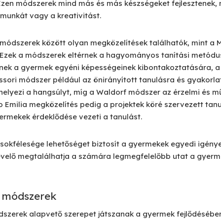
 Ezen módszerek mind más és más készségeket fejlesztenek, 
munkát vagy a kreativitást.
i módszerek között olyan megközelítések találhatók, mint a 
 Ezek a módszerek eltérnek a hagyományos tanítási metódus
tnek a gyermek egyéni képességeinek kibontakoztatására, 
ssori módszer például az önirányított tanulásra és gyakorla
helyezi a hangsúlyt, míg a Waldorf módszer az érzelmi és m
o Emilia megközelítés pedig a projektek köré szervezett tan
ermekek érdeklődése vezeti a tanulást.
sokfélesége lehetőséget biztosít a gyermekek egyedi igény
evelő megtalálhatja a számára legmegfelelőbb utat a gyerm
i módszerek
dszerek alapvető szerepet játszanak a gyermek fejlődésébe