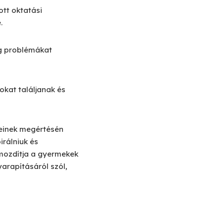
tt oktatási
.
eg problémákat
kat találjanak és
yeinek megértésén
rálniuk és
őmozdítja a gyermekek
yarapításáról szól,