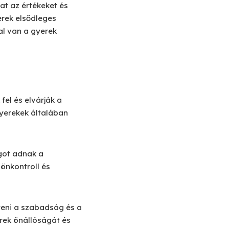
at az értékeket és
erek elsődleges
al van a gyerek
el és elvárják a
gyerekek általában
got adnak a
önkontroll és
teni a szabadság és a
rek önállóságát és