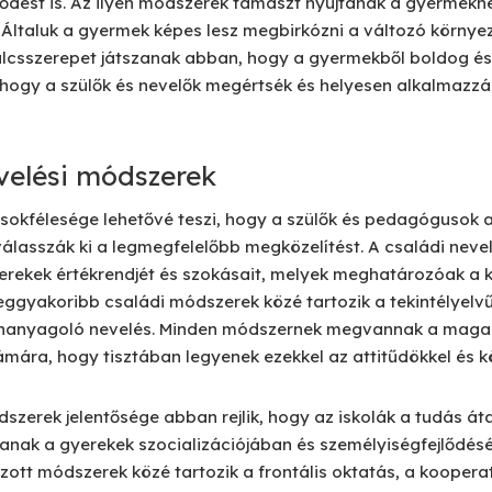
ejlődést is. Az ilyen módszerek támaszt nyújtanak a gyermekn
 Általuk a gyermek képes lesz megbirkózni a változó környez
ulcsszerepet játszanak abban, hogy a gyermekből boldog és
s, hogy a szülők és nevelők megértsék és helyesen alkalmazzá
velési módszerek
sokfélesége lehetővé teszi, hogy a szülők és pedagógusok
álasszák ki a legmegfelelőbb megközelítést. A családi neve
gyerekek értékrendjét és szokásait, melyek meghatározóak a 
eggyakoribb családi módszerek közé tartozik a tekintélyelv
lhanyagoló nevelés. Minden módszernek megvannak a maga el
zámára, hogy tisztában legyenek ezekkel az attitűdökkel és 
ódszerek jelentősége abban rejlik, hogy az iskolák a tudás 
zanak a gyerekek szocializációjában és személyiségfejlődésé
tt módszerek közé tartozik a frontális oktatás, a kooperatí