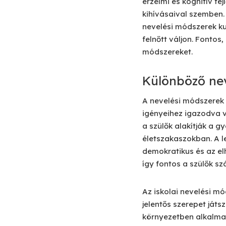
érzelmi és kognitív f
kihívásaival szemben.
nevelési módszerek k
felnőtt váljon. Fonto
módszereket.
Különböző ne
A nevelési módszerek 
igényeihez igazodva v
a szülők alakítják a 
életszakaszokban. A l
demokratikus és az e
így fontos a szülők s
Az iskolai nevelési m
jelentős szerepet játs
környezetben alkalmazo