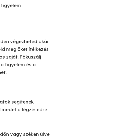
ó figyelem
yedén végezheted akár
ld meg őket ítélkezés
s zaját. Fókuszálj
 a figyelem és a
et.
atok segítenek
yelmedet a légzésedre
öldön vagy széken ülve