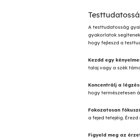
Testtudatossá
A testtudatosság gyak
gyakorlatok segítenek
hogy fejleszd a testt
Kezdd egy kényelme
talaj vagy a szék tám
Koncentrálj a légzé
hogy természetesen á
Fokozatosan fókuszá
a fejed tetejéig. Érez
Figyeld meg az érze