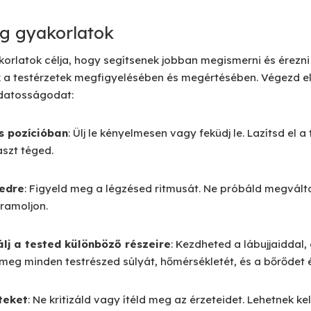
g gyakorlatok
orlatok célja, hogy segítsenek jobban megismerni és érezni 
 a testérzetek megfigyelésében és megértésében. Végezd el
udatosságodat:
s pozícióban
: Ülj le kényelmesen vagy feküdj le. Lazítsd el a
aszt téged.
sedre
: Figyeld meg a légzésed ritmusát. Ne próbáld megvált
ramoljon.
lj a tested különböző részeire
: Kezdheted a lábujjaiddal,
d meg minden testrészed súlyát, hőmérsékletét, és a bőrődet é
teket
: Ne kritizáld vagy ítéld meg az érzeteidet. Lehetnek k