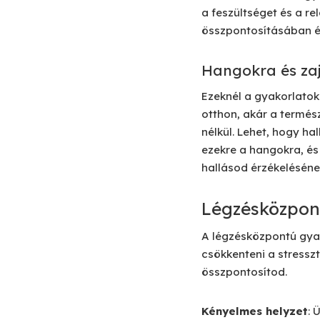
a feszültséget és a re
összpontosításában és
Hangokra és za
Ezeknél a gyakorlatok
otthon, akár a termés
nélkül. Lehet, hogy ha
ezekre a hangokra, és 
hallásod érzékeléséne
Légzésközpon
A légzésközpontú gya
csökkenteni a stressz
összpontosítod.
Kényelmes helyzet
: 