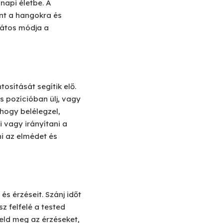
napi életbe. A
nt a hangokra és
játos módja a
osítását segítik elő.
s pozícióban ülj, vagy
ahogy belélegzel,
 vagy irányítani a
ni az elmédet és
és érzéseit. Szánj időt
z felfelé a tested
yeld meg az érzéseket,