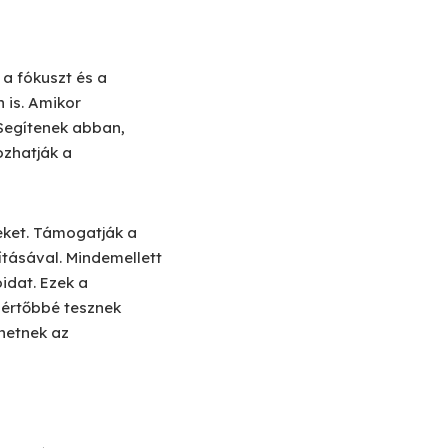
a fókuszt és a
 is. Amikor
 Segítenek abban,
ozhatják a
teket. Támogatják a
ításával. Mindemellett
idat. Ezek a
gértőbbé tesznek
hetnek az