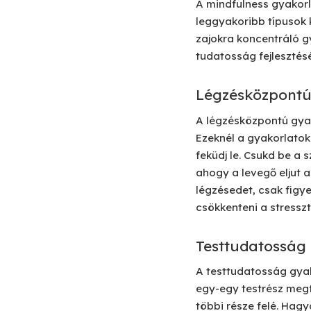
A mindfulness gyakorl
leggyakoribb típusok 
zajokra koncentráló g
tudatosság fejlesztésé
Légzésközpontú
A légzésközpontú gyako
Ezeknél a gyakorlatok
feküdj le. Csukd be a 
ahogy a levegő eljut 
légzésedet, csak figy
csökkenteni a stresszt
Testtudatosság
A testtudatosság gyako
egy-egy testrész megfi
többi része felé. Hag