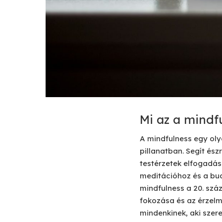
Mi az a mindf
A mindfulness egy olya
pillanatban. Segít ész
testérzetek elfogadás
meditációhoz és a bu
mindfulness a 20. szá
fokozása és az érzelm
mindenkinek, aki szere