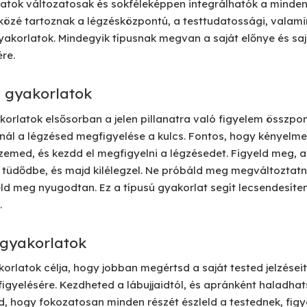
atok változatosak és sokféleképpen integrálhatók a minden
közé tartoznak a légzésközpontú, a testtudatossági, valami
yakorlatok. Mindegyik típusnak megvan a saját előnye és sa
re.
 gyakorlatok
rlatok elsősorban a jelen pillanatra való figyelem összpont
nál a légzésed megfigyelése a kulcs. Fontos, hogy kényelme
szemed, és kezdd el megfigyelni a légzésedet. Figyeld meg, 
a tüdődbe, és majd kilélegzel. Ne próbáld meg megváltoztatni
eld meg nyugodtan. Ez a típusú gyakorlat segít lecsendesíte
.
 gyakorlatok
rlatok célja, hogy jobban megértsd a saját tested jelzéseit 
gyelésére. Kezdheted a lábujjaidtól, és apránként haladhats
yd, hogy fokozatosan minden részét észleld a testednek, fig