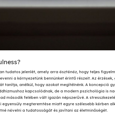
ulness?
n tudatos jelenlét, amely arra ösztönöz, hogy teljes figyelm
revenni a környezetünk bennünket érintő részeit. Az érzések
át tanítja, anélkül, hogy azokat megítélnénk. A koncepció gy
ddhizmushoz kapcsolódnak, de a modern pszichológia is nag
zad második felében vált igazán népszerűvé. A stresszkezelé
i egyensúly megteremtése miatt egyre szélesebb körben alk
tné növelni a tudatosságát és javítani az életminőségét.