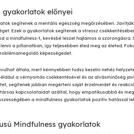
 gyakorlatok előnyei
atok segítenek a mentális egészség megőrzésében. Javítják 
get. Ezek a gyakorlatok segítenek a stressz csökkentésében
d a mindfulness-t, kevésbé leszel hajlamos a szorongásra.
 lenni a pillanatban, így teljesebben éled meg az életed. Fok
 problémamegoldó képességedet.
javulhat általa, mert könnyebben tudsz kezelni nehéz helyze
, például a vérnyomás csökkentésével és az alvásminőség jav
tet, segítenek jobban megérteni saját érzelmeidet és reakció
a társas kapcsolataidat azáltal, hogy empatikusabbá és me
szességében a mindfulness gyakorlatok pozitív hatással le
usú Mindfulness gyakorlatok