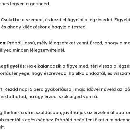
enes legyen a gerinced.
: Csukd be a szemed, és kezd el figyelni a légzésedet. Figye
 és ahogy kilégzéskor elhagyja a tested.
sen
: Próbálj lassú, mély lélegzeteket venni. Érezd, ahogy a 
llyed minden lélegzetvételnél.
megfigyelés
: Ha elkalandozik a figyelmed, térj vissza a légzé
rlás lényege, hogy észrevedd, ha elkalandoztál, és visszaté
t
: Kezdd napi 5 perc gyakorlással, majd idővel növeld az id
eiktathatod, ha úgy érzed, szükséged van rá.
íthetnek a stresszoldásban, javíthatják az érzelmi állapoto
bb mentális egészséghez. Próbáld beépíteni őket a mindenna
it.