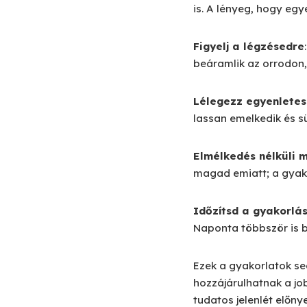
is. A lényeg, hogy egy
Figyelj a légzésedre
beáramlik az orrodon,
Lélegezz egyenlete
lassan emelkedik és sü
Elmélkedés nélküli 
magad emiatt; a gyako
Időzítsd a gyakorlás
Naponta többször is b
Ezek a gyakorlatok seg
hozzájárulhatnak a jo
tudatos jelenlét előnye