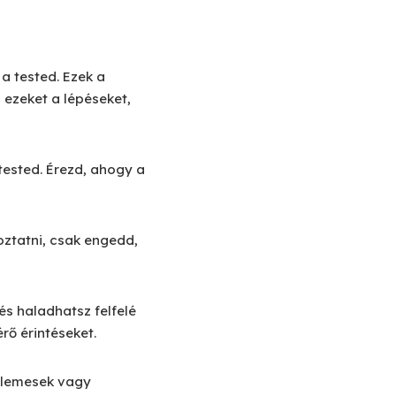
a tested. Ezek a
 ezeket a lépéseket,
 tested. Érezd, ahogy a
oztatni, csak engedd,
 és haladhatsz felfelé
rő érintéseket.
ellemesek vagy