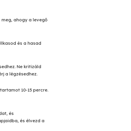
ld meg, ahogy a levegő
mellkasod és a hasad
sedhez. Ne kritizáld
rj a légzésedhez.
őtartamot 10-15 percre.
dat, és
pjaidba, és élvezd a