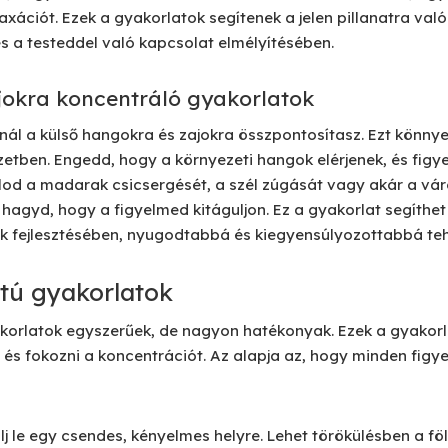
laxációt. Ezek a gyakorlatok segítenek a jelen pillanatra val
 a testeddel való kapcsolat elmélyítésében.
jokra koncentráló gyakorlatok
nál a külső hangokra és zajokra összpontosítasz. Ezt könn
zetben. Engedd, hogy a környezeti hangok elérjenek, és figye
llod a madarak csicsergését, a szél zúgását vagy akár a váro
hagyd, hogy a figyelmed kitáguljon. Ez a gyakorlat segíthet
k fejlesztésében, nyugodtabbá és kiegyensúlyozottabbá teh
tú gyakorlatok
korlatok egyszerűek, de nagyon hatékonyak. Ezek a gyakorl
t és fokozni a koncentrációt. Az alapja az, hogy minden fig
Ülj le egy csendes, kényelmes helyre. Lehet törökülésben a f