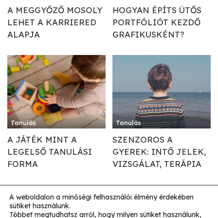
A MEGGYŐZŐ MOSOLY
HOGYAN ÉPÍTS ÜTŐS
LEHET A KARRIERED
PORTFÓLIÓT KEZDŐ
ALAPJA
GRAFIKUSKÉNT?
Tanulás
Tanulás
A JÁTÉK MINT A
SZENZOROS A
LEGELSŐ TANULÁSI
GYEREK: INTŐ JELEK,
FORMA
VIZSGÁLAT, TERÁPIA
A weboldalon a minőségi felhasználói élmény érdekében
sütiket használunk.
Impresszum
Általános Szerződési Feltételek
Többet megtudhatsz arról, hogy milyen sütiket használunk,