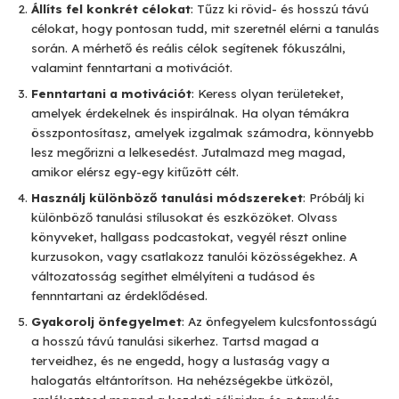
Állíts fel konkrét célokat
: Tűzz ki rövid- és hosszú távú
célokat, hogy pontosan tudd, mit szeretnél elérni a tanulás
során. A mérhető és reális célok segítenek fókuszálni,
valamint fenntartani a motivációt.
Fenntartani a motivációt
: Keress olyan területeket,
amelyek érdekelnek és inspirálnak. Ha olyan témákra
összpontosítasz, amelyek izgalmak számodra, könnyebb
lesz megőrizni a lelkesedést. Jutalmazd meg magad,
amikor elérsz egy-egy kitűzött célt.
Használj különböző tanulási módszereket
: Próbálj ki
különböző tanulási stílusokat és eszközöket. Olvass
könyveket, hallgass podcastokat, vegyél részt online
kurzusokon, vagy csatlakozz tanulói közösségekhez. A
változatosság segíthet elmélyíteni a tudásod és
fennntartani az érdeklődésed.
Gyakorolj önfegyelmet
: Az önfegyelem kulcsfontosságú
a hosszú távú tanulási sikerhez. Tartsd magad a
terveidhez, és ne engedd, hogy a lustaság vagy a
halogatás eltántorítson. Ha nehézségekbe ütközöl,