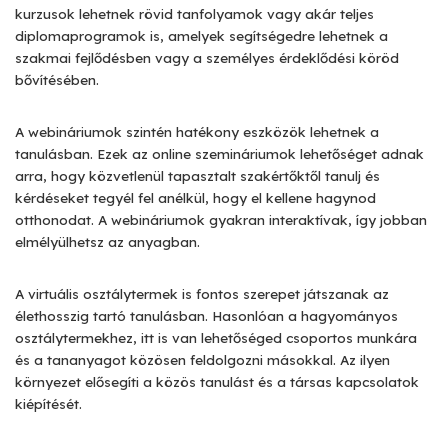
kurzusok lehetnek rövid tanfolyamok vagy akár teljes
diplomaprogramok is, amelyek segítségedre lehetnek a
szakmai fejlődésben vagy a személyes érdeklődési köröd
bővítésében.
A webináriumok szintén hatékony eszközök lehetnek a
tanulásban. Ezek az online szemináriumok lehetőséget adnak
arra, hogy közvetlenül tapasztalt szakértőktől tanulj és
kérdéseket tegyél fel anélkül, hogy el kellene hagynod
otthonodat. A webináriumok gyakran interaktívak, így jobban
elmélyülhetsz az anyagban.
A virtuális osztálytermek is fontos szerepet játszanak az
élethosszig tartó tanulásban. Hasonlóan a hagyományos
osztálytermekhez, itt is van lehetőséged csoportos munkára
és a tananyagot közösen feldolgozni másokkal. Az ilyen
környezet elősegíti a közös tanulást és a társas kapcsolatok
kiépítését.