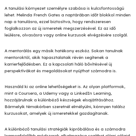
A tanulási környezet személyre szabása is kulcsfontosságú
lehet. Melinda French Gates a naptárában időt blokkol minden
nap a tanulásra, ezzel biztosítva, hogy rendszeresen
foglalkozzon az új ismeretek megszerzésével. Ez az idő
leülésre, olvasásra vagy online kurzusok elvégzésére szolgál.
A mentorálás egy másik hatékony eszköz. Sokan tanulnak
mentoroktól, akik tapasztalataik révén segítenek a
karrierfejlődésben. Ez a kapcsolati háló bővítésével új
perspektívákat és megoldásokat nyújthat számodra is.
Használd ki az online lehetőségeket is. Az olyan platformok,
mint a Coursera, a Udemy vagy a LinkedIn Learning,
hozzájárulnak a különböző készségek elsajátításához.
Bármelyik témakörben szeretnél elmélyülni, könnyen találsz
kurzusokat, amelyek új ismeretekkel gazdagítanak.
A különböző tanulási stratégiák kipróbálása és a számodra
legmegfelelőbb módszerek alkalmazása segíthet elérni céljaid.