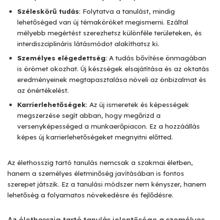
Széleskörű tudás
: Folytatva a tanulást, mindig
lehetőséged van új témaköröket megismerni. Ezáltal
mélyebb megértést szerezhetsz különféle területeken, és
interdiszciplináris látásmódot alakíthatsz ki.
Személyes elégedettség
: A tudás bővítése önmagában
is örömet okozhat. Új készségek elsajátítása és az oktatás
eredményeinek megtapasztalása növeli az önbizalmat és
az önértékelést.
Karrierlehetőségek
: Az új ismeretek és képességek
megszerzése segít abban, hogy megőrizd a
versenyképességed a munkaerőpiacon. Ez a hozzáállás
képes új karrierlehetőségeket megnyitni előtted.
Az élethosszig tartó tanulás nemcsak a szakmai életben,
hanem a személyes életminőség javításában is fontos
szerepet játszik. Ez a tanulási módszer nem kényszer, hanem
lehetőség a folyamatos növekedésre és fejlődésre.