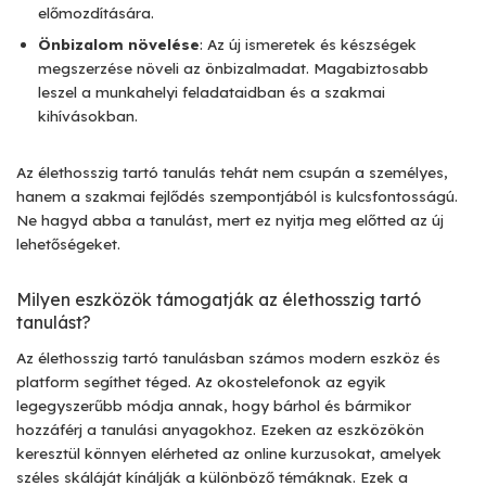
előmozdítására.
Önbizalom növelése
: Az új ismeretek és készségek
megszerzése növeli az önbizalmadat. Magabiztosabb
leszel a munkahelyi feladataidban és a szakmai
kihívásokban.
Az élethosszig tartó tanulás tehát nem csupán a személyes,
hanem a szakmai fejlődés szempontjából is kulcsfontosságú.
Ne hagyd abba a tanulást, mert ez nyitja meg előtted az új
lehetőségeket.
Milyen eszközök támogatják az élethosszig tartó
tanulást?
Az élethosszig tartó tanulásban számos modern eszköz és
platform segíthet téged. Az okostelefonok az egyik
legegyszerűbb módja annak, hogy bárhol és bármikor
hozzáférj a tanulási anyagokhoz. Ezeken az eszközökön
keresztül könnyen elérheted az online kurzusokat, amelyek
széles skáláját kínálják a különböző témáknak. Ezek a