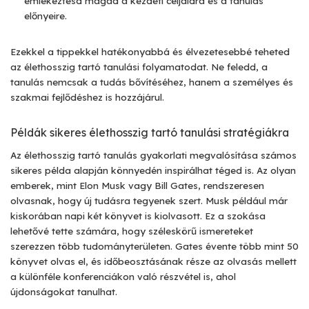
emlékeztesd magad a kezdeti céljaidra és a tanulás
előnyeire.
Ezekkel a tippekkel hatékonyabbá és élvezetesebbé teheted
az élethosszig tartó tanulási folyamatodat. Ne feledd, a
tanulás nemcsak a tudás bővítéséhez, hanem a személyes és
szakmai fejlődéshez is hozzájárul.
Példák sikeres élethosszig tartó tanulási stratégiákra
Az élethosszig tartó tanulás gyakorlati megvalósítása számos
sikeres példa alapján könnyedén inspirálhat téged is. Az olyan
emberek, mint Elon Musk vagy Bill Gates, rendszeresen
olvasnak, hogy új tudásra tegyenek szert. Musk például már
kiskorában napi két könyvet is kiolvasott. Ez a szokása
lehetővé tette számára, hogy széleskörű ismereteket
szerezzen több tudományterületen. Gates évente több mint 50
könyvet olvas el, és időbeosztásának része az olvasás mellett
a különféle konferenciákon való részvétel is, ahol
újdonságokat tanulhat.