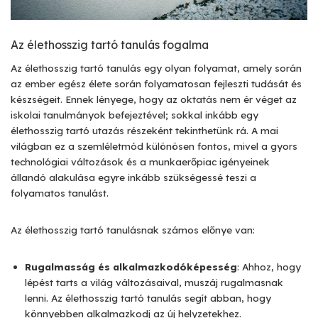
Az élethosszig tartó tanulás fogalma
Az élethosszig tartó tanulás egy olyan folyamat, amely során
az ember egész élete során folyamatosan fejleszti tudását és
készségeit. Ennek lényege, hogy az oktatás nem ér véget az
iskolai tanulmányok befejeztével; sokkal inkább egy
élethosszig tartó utazás részeként tekinthetünk rá. A mai
világban ez a szemléletmód különösen fontos, mivel a gyors
technológiai változások és a munkaerőpiac igényeinek
állandó alakulása egyre inkább szükségessé teszi a
folyamatos tanulást.
Az élethosszig tartó tanulásnak számos előnye van:
Rugalmasság és alkalmazkodóképesség
: Ahhoz, hogy
lépést tarts a világ változásaival, muszáj rugalmasnak
lenni. Az élethosszig tartó tanulás segít abban, hogy
könnyebben alkalmazkodj az új helyzetekhez.