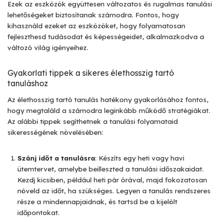
Ezek az eszközök együttesen változatos és rugalmas tanulási
lehetőségeket biztosítanak számodra. Fontos, hogy
kihasználd ezeket az eszközöket, hogy folyamatosan
fejleszthesd tudásodat és képességeidet, alkalmazkodva a
változó világ igényeihez.
Gyakorlati tippek a sikeres élethosszig tartó
tanuláshoz
Az élethosszig tartó tanulás hatékony gyakorlásához fontos,
hogy megtaláld a számodra leginkább működő stratégiákat.
Az alábbi tippek segíthetnek a tanulási folyamataid
sikerességének növelésében:
Szánj időt a tanulásra
: Készíts egy heti vagy havi
ütemtervet, amelybe beilleszted a tanulási időszakaidat.
Kezdj kicsiben, például heti pár órával, majd fokozatosan
növeld az időt, ha szükséges. Legyen a tanulás rendszeres
része a mindennapjaidnak, és tartsd be a kijelölt
időpontokat.