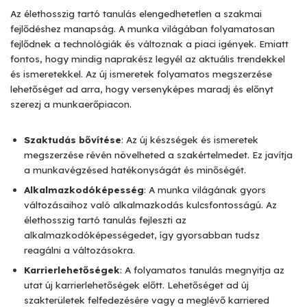
Az élethosszig tartó tanulás elengedhetetlen a szakmai
fejlődéshez manapság. A munka világában folyamatosan
fejlődnek a technológiák és változnak a piaci igények. Emiatt
fontos, hogy mindig naprakész legyél az aktuális trendekkel
és ismeretekkel. Az új ismeretek folyamatos megszerzése
lehetőséget ad arra, hogy versenyképes maradj és előnyt
szerezj a munkaerőpiacon.
Szaktudás bővítése
: Az új készségek és ismeretek
megszerzése révén növelheted a szakértelmedet. Ez javítja
a munkavégzésed hatékonyságát és minőségét.
Alkalmazkodóképesség
: A munka világának gyors
változásaihoz való alkalmazkodás kulcsfontosságú. Az
élethosszig tartó tanulás fejleszti az
alkalmazkodóképességedet, így gyorsabban tudsz
reagálni a változásokra.
Karrierlehetőségek
: A folyamatos tanulás megnyitja az
utat új karrierlehetőségek előtt. Lehetőséget ad új
szakterületek felfedezésére vagy a meglévő karriered