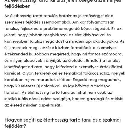
Az élethosszig tartó tanulás jelentősége a személyes
fejlődésben
Az élethosszig tartó tanulás hatalmas jelentőséggel bír a
személyes fejlődés szempontjából. Amikor folyamatosan
tanulsz, fejleszted a problémamegoldó képességeidet. Ez azt
jelenti, hogy jobban megbirkózol az élet kihívásaival és
könnyebben találsz megoldást a mindennapi akadályokra. Az
új ismeretek megszerzése közben formálódik a személyes
értékrended is. Jobban megérted, hogy mi fontos számodra,
és milyen alapelvek irányítják az életedet. Emellett a tanulás
lehetőséget ad arra, hogy felfedezd a személyes érdeklődési
köreidet. Olyan területekkel és témákkal találkozhatsz, melyek
korábban rejtve maradtak előtted. Engedd meg magadnak,
hogy kísérletezz új dolgokkal, és így bővítsd a tudásod
határait. Az élethosszig tartó tanulás tehát nem csak az
intellektuális növekedést szolgálja, hanem gazdagít és mélyíti
az életed minden aspektusát.
Hogyan segíti az élethosszig tartó tanulás a szakmai
fejlődést?