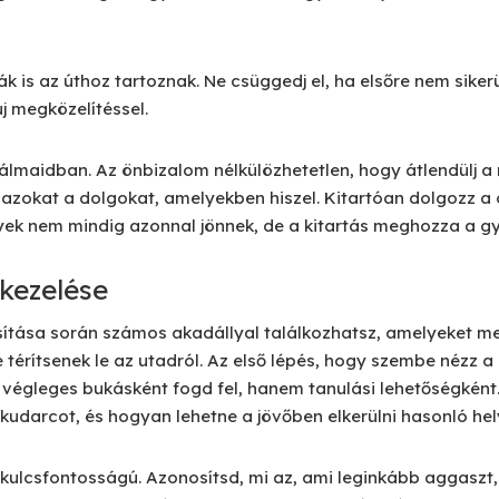
k is az úthoz tartoznak. Ne csüggedj el, ha elsőre nem sikerü
j megközelítéssel.
lmaidban. Az önbizalom nélkülözhetetlen, hogy átlendülj a
zokat a dolgokat, amelyekben hiszel. Kitartóan dolgozz a cé
yek nem mindig azonnal jönnek, de a kitartás meghozza a g
kezelése
ítása során számos akadállyal találkozhatsz, amelyeket me
 térítsenek le az utadról. Az első lépés, hogy szembe nézz a
végleges bukásként fogd fel, hanem tanulási lehetőségként
kudarcot, és hogyan lehetne a jövőben elkerülni hasonló hel
 kulcsfontosságú. Azonosítsd, mi az, ami leginkább aggaszt,