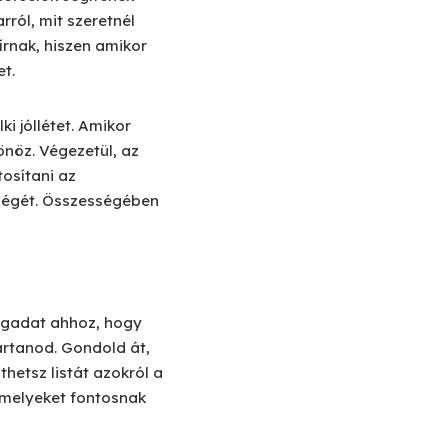
rról, mit szeretnél
írnak, hiszen amikor
t.
i jóllétet. Amikor
önöz. Végezetül, az
tosítani az
őségét. Összességében
magadat ahhoz, hogy
artanod. Gondold át,
hetsz listát azokról a
 amelyeket fontosnak