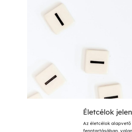
Életcélok jele
Az életcélok alapvető
fenntartásában, valam