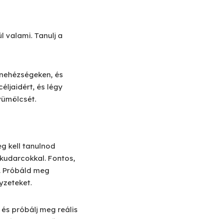
l valami. Tanulj a
 nehézségeken, és
ljaidért, és légy
yümölcsét.
g kell tanulnod
 kudarcokkal. Fontos,
. Próbáld meg
yzeteket.
 és próbálj meg reális