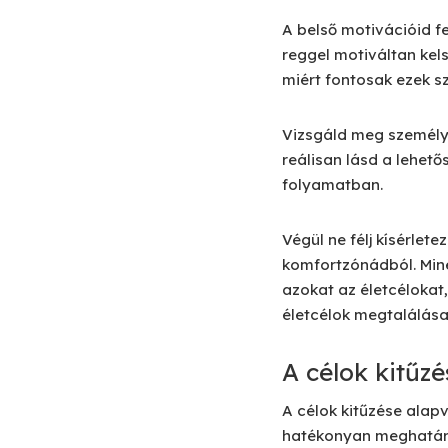
A belső motivációid f
reggel motiváltan kels
miért fontosak ezek sz
Vizsgáld meg személy
reálisan lásd a lehet
folyamatban.
Végül ne félj kísérletez
komfortzónádból. Miné
azokat az életcélokat
életcélok megtalálás
A célok kitűzé
A célok kitűzése alap
hatékonyan meghatároz