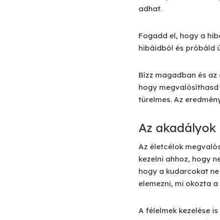
adhat.
Fogadd el, hogy a hibá
hibáidból és próbáld ú
Bízz magadban és az á
hogy megvalósíthasd a
türelmes. Az eredmén
Az akadályok 
Az életcélok megvalós
kezelni ahhoz, hogy ne
hogy a kudarcokat ne 
elemezni, mi okozta a 
A félelmek kezelése is