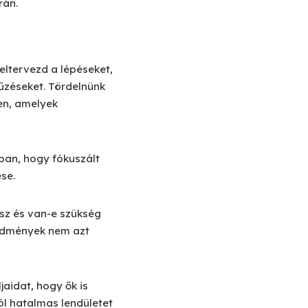
rán.
eltervezd a lépéseket,
tűzéseket. Tördelnünk
ben, amelyek
bban, hogy fókuszált
se.
asz és van-e szükség
redmények nem azt
aidat, hogy ők is
ól hatalmas lendületet