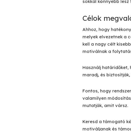
sokkal könnyebb lesz 
Célok megval
Ahhoz, hogy hatékonyan
melyek elvezetnek a c
kell a nagy célt kiseb
motiválnak a folytatá
Használj határidőket,
maradj, és biztosítják
Fontos, hogy rendszere
valamilyen módosításr
mutatják, amit vársz.
Keresd a támogató köz
motiváljanak és támog