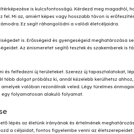
eltérképezése is kulcsfontosságú. Kérdezd meg magadtól, ho
z fel. Mi az, amiért képes vagy hosszabb távon is erőfeszít
ámodra. Ez segít ráhangolódni a valódi életcéljaidra.
iségedet is. Erősségeid és gyengeségeid meghatározása se
őségeidet. Az önismeretet segítő tesztek és szakemberek is
ni és felfedezni új területeket. Szerezz új tapasztalatokat, lépj
l több dolgot próbálsz ki, annál közelebb kerülhetsz ahhoz
, amelyek valóban rezonálnak veled. Légy türelmes önmagad
a egy folyamatosan alakuló folyamat.
se
vető lépés az életünk irányának és értelmének meghatározá
d a céljaidat, fontos figyelembe venni az életszerepeidet.