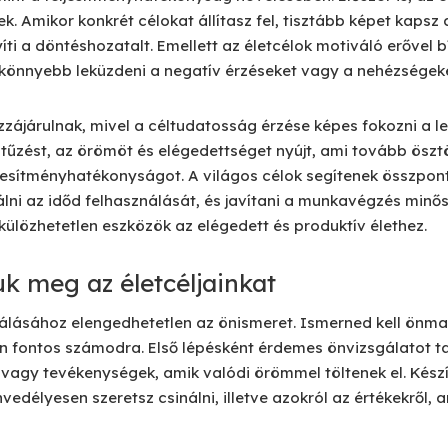
k. Amikor konkrét célokat állítasz fel, tisztább képet kapsz a
íti a döntéshozatalt. Emellett az életcélok motiváló erővel b
 könnyebb leküzdeni a negatív érzéseket vagy a nehézségeke
ájárulnak, mivel a céltudatosság érzése képes fokozni a lelk
itűzést, az örömöt és elégedettséget nyújt, ami tovább öszt
eljesítményhatékonyságot. A világos célok segítenek összpon
álni az időd felhasználását, és javítani a munkavégzés min
lkülözhetetlen eszközök az elégedett és produktív élethez.
uk meg az életcéljainkat
lálásához elengedhetetlen az önismeret. Ismerned kell ön
án fontos számodra. Első lépésként érdemes önvizsgálatot t
vagy tevékenységek, amik valódi örömmel töltenek el. Készít
vedélyesen szeretsz csinálni, illetve azokról az értékekről,