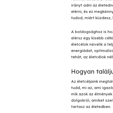
irányt adni az életedne
elérni, és ez megkönny
tudod, miért küzdesz,
A boldogsághoz is hozz
elérsz egy kisebb célk
életcélok növelik a t
energiádat, optimaliz
tehát, az életcélok né
Hogyan találj
Az életcéljaink megta
tudd, mi az, ami igaz
mik azok az élmények 
dolgokról, amiket szen
tartasz az életedben.