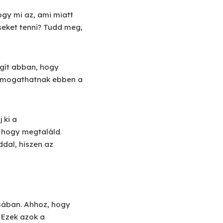
gy mi az, ami miatt
éseket tenni? Tudd meg,
gít abban, hogy
 támogathatnak ebben a
 ki a
, hogy megtaláld
dal, hiszen az
sában. Ahhoz, hogy
 Ezek azok a