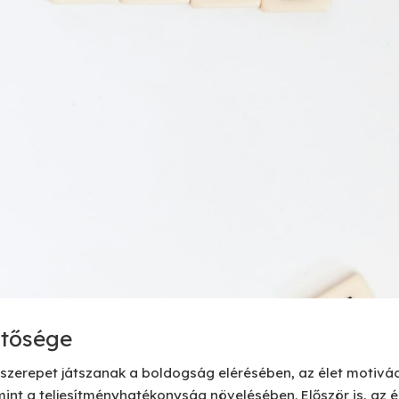
ntősége
 szerepet játszanak a boldogság elérésében, az élet motivá
int a teljesítményhatékonyság növelésében. Először is, az é