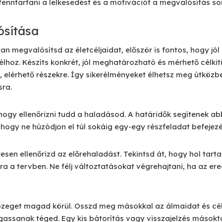
fenntartani a lelkesedést és a motivációt a megvalósítás so
ósítása
 megvalósítsd az életcéljaidat, először is fontos, hogy jól 
élhoz. Készíts konkrét, jól meghatározható és mérhető célki
b, elérhető részekre. Így sikerélményeket élhetsz meg útköz
sra.
 hogy ellenőrizni tudd a haladásod. A határidők segítenek a
, hogy ne húzódjon el túl sokáig egy-egy részfeladat befejezé
sen ellenőrizd az előrehaladást. Tekintsd át, hogy hol tart
a a tervben. Ne félj változtatásokat végrehajtani, ha az e
eget magad körül. Osszd meg másokkal az álmaidat és célj
assanak téged. Egy kis bátorítás vagy visszajelzés másokt