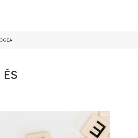
ÓGIA
 ÉS