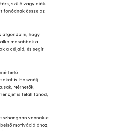
árs, szülő vagy diák.
nt fonódnak össze az
es átgondolni, hogy
egalkalmasabbak a
 a céljaid, és segít
 mérhető
sokat is. Használj
kusak, Mérhetők,
endjét is felállítanod,
d összhangban vannak-e
a belső motivációidhoz,