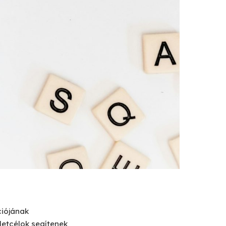
ciójának
letcélok segítenek