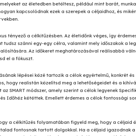
melyeket az életedben betöltesz, például mint barát, munkat
hogyan kapcsolódnak ezek a szerepek a céljaidhoz, és miké
ervekben.
ikus tényező a célkitűzésben. Az életidőnk véges, így érdem
át tudsz szánni egy-egy célra, valamint mely időszakok a l
lósítására. Az időkeret meghatározásával reálisabbá válnak
d el a fókuszt.
ának lépései közé tartozik a célok egyértelmű, konkrét és
, hogy realistán közelítsd meg a lehetőségeidet és a kihívá
t az SMART módszer, amely szerint a célok legyenek Specifi
és Időhöz kötöttek. Emellett érdemes a célok fontossági sorr
, hogy a célkitűzés folyamatában figyeld meg, hogy a céljai
ltalad fontosnak tartott dolgokkal. Ha a céljaid igazodnak 