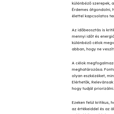
különböző szerepek, a
Érdemes átgondolni, 
élettel kapcsolatos t
Az időbeosztás is krit
mennyi időt és energi
különböző célok megva
abban, hogy ne veszíts
A célok megfogalmazás
meghatározása. Fontos
olyan eszközöket, min
Elérhetők, Relevánsak 
hogy tudjál priorizálni.
Ezeken felül kritikus
az értékeiddel és az á