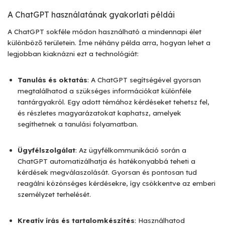
A ChatGPT használatának gyakorlati példái
A ChatGPT sokféle módon használható a mindennapi élet
különböző területein. Íme néhány példa arra, hogyan lehet a
legjobban kiaknázni ezt a technológiát:
Tanulás és oktatás
: A ChatGPT segítségével gyorsan
megtalálhatod a szükséges információkat különféle
tantárgyakról. Egy adott témához kérdéseket tehetsz fel,
és részletes magyarázatokat kaphatsz, amelyek
segíthetnek a tanulási folyamatban.
Ügyfélszolgálat
: Az ügyfélkommunikáció során a
ChatGPT automatizálhatja és hatékonyabbá teheti a
kérdések megválaszolását. Gyorsan és pontosan tud
reagálni közönséges kérdésekre, így csökkentve az emberi
személyzet terhelését.
Kreatív írás és tartalomkészítés
: Használhatod