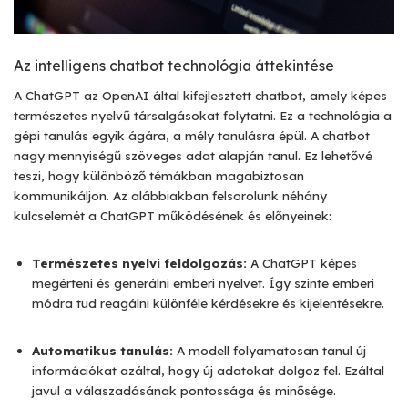
Az intelligens chatbot technológia áttekintése
A ChatGPT az OpenAI által kifejlesztett chatbot, amely képes
természetes nyelvű társalgásokat folytatni. Ez a technológia a
gépi tanulás egyik ágára, a mély tanulásra épül. A chatbot
nagy mennyiségű szöveges adat alapján tanul. Ez lehetővé
teszi, hogy különböző témákban magabiztosan
kommunikáljon. Az alábbiakban felsorolunk néhány
kulcselemét a ChatGPT működésének és előnyeinek:
Természetes nyelvi feldolgozás:
A ChatGPT képes
megérteni és generálni emberi nyelvet. Így szinte emberi
módra tud reagálni különféle kérdésekre és kijelentésekre.
Automatikus tanulás:
A modell folyamatosan tanul új
információkat azáltal, hogy új adatokat dolgoz fel. Ezáltal
javul a válaszadásának pontossága és minősége.