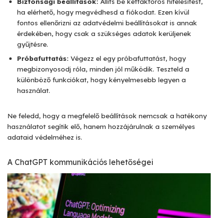
Biztonsági beállítások:
Állíts be kétfaktoros hitelesítést,
ha elérhető, hogy megvédhesd a fiókodat. Ezen kívül
fontos ellenőrizni az adatvédelmi beállításokat is annak
érdekében, hogy csak a szükséges adatok kerüljenek
gyűjtésre.
Próbafuttatás:
Végezz el egy próbafuttatást, hogy
megbizonyosodj róla, minden jól működik. Teszteld a
különböző funkciókat, hogy kényelmesebb legyen a
használat.
Ne feledd, hogy a megfelelő beállítások nemcsak a hatékony
használatot segítik elő, hanem hozzájárulnak a személyes
adataid védelméhez is.
A ChatGPT kommunikációs lehetőségei