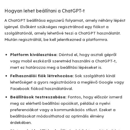
Hogyan lehet beállítani a ChatGPT-t
A ChatGPT beállítása egyszerű folyamat, amely néhány lépést
igényel. Elsőként szükséges regisztrálnod egy fiókot a
szolgáltatónál, amely lehetővé teszi a ChatGPT használatát.
Miután regisztráltál, be kell jelentkezned a platformra.
Platform kiválasztása:
Döntsd el, hogy asztali gépről
vagy mobil eszközről szeretnéd használni a ChatGPT-t,
mert ez határozza meg a beállítási lépéseket is.
Felhasználói fiók létrehozása:
Sok szolgáltató kínál
lehetőséget a gyors regisztrációra a meglévő Google vagy
Facebook fiókod használatával.
Beállítások testreszabása:
Fontos, hogy először ismerd
meg az elérhető beállítási opciókat, például a nyelvi
preferenciákat vagy a kommunikációs stílust. Ezeket a
beállításokat módosíthatod az optimális élmény
érdekében.