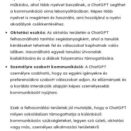
működsz, ahol több nyelvet beszélnek, a ChatGPT segíthet
a kommunikáció sima lebonyolításában. Képes több
nyelvet is megérteni és használni, ami hozzájárul a nyelvi
akadályok csökkentéséhez.
Oktatási eszköz
: Az oktatás területén a ChatGPT
felhasználható tanítási segédanyagként, ahol a tanulók
kérdéseket tehetnek fel és válaszokat kaphatnak valós
időben. Használható egyedi tanulási útvonalak
kialakítására és a diákok folyamatos támogatására.
Személyre szabott kommunikáció
: A ChatGPT
személyre szabható, hogy az egyéni igényekre és
preferenciákra szabott válaszokat adjon. Az előzmények és
a korábbi interakciók alapján képes személyesebb
kommunikációt nyújtani.
Ezek a felhasználási területek jól mutatják, hogy a ChatGPT
milyen sokoldalúan támogathatja a különböző
kommunikációs szükségleteket, legyen szó üzleti, oktatási
vagy más, személyes alkalmazási területekrő