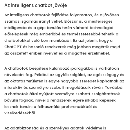
Az intelligens chatbot jövője
Az intelligens chatbotok fejlődése folyamatos, és a jövőben
számos izgalmas irányt vehet. Először is, a mesterséges
intelligencia és a gépi tanulás terén várható technológiai
előrelépések még emberibbé és természetesebbé tehetik a
chatbotokkal való kommunikációt. Ez azt jelenti, hogy a
ChatGPT és hasonló rendszerek még jobban megértik majd
az összetett emberi nyelvet és a mögöttes érzelmeket.
A chatbotok beépítése különböző iparágakba is várhatóan
növekedni fog. Például az ügyfélszolgálat, az egészségügy és
az oktatás területén is egyre nagyobb szerepet kaphatnak az
interaktív és személyre szabott megoldásaik révén. Továbbá
a chatbotok által nyújtott személyre szabott szolgáltatások
bővülni fognak, mivel a rendszerek egyre inkább képesek
lesznek tanulni a felhasználói preferenciákból és
viselkedésekből.
Az adatbiztonság és a személyes adatok védelme is