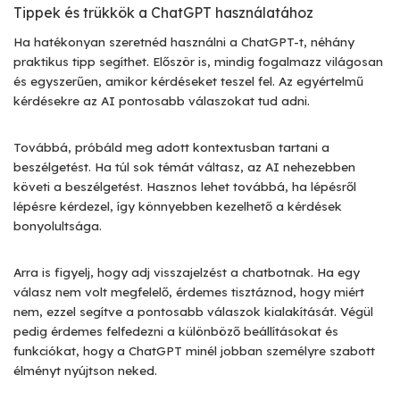
Tippek és trükkök a ChatGPT használatához
Ha hatékonyan szeretnéd használni a ChatGPT-t, néhány
praktikus tipp segíthet. Először is, mindig fogalmazz világosan
és egyszerűen, amikor kérdéseket teszel fel. Az egyértelmű
kérdésekre az AI pontosabb válaszokat tud adni.
Továbbá, próbáld meg adott kontextusban tartani a
beszélgetést. Ha túl sok témát váltasz, az AI nehezebben
követi a beszélgetést. Hasznos lehet továbbá, ha lépésről
lépésre kérdezel, így könnyebben kezelhető a kérdések
bonyolultsága.
Arra is figyelj, hogy adj visszajelzést a chatbotnak. Ha egy
válasz nem volt megfelelő, érdemes tisztáznod, hogy miért
nem, ezzel segítve a pontosabb válaszok kialakítását. Végül
pedig érdemes felfedezni a különböző beállításokat és
funkciókat, hogy a ChatGPT minél jobban személyre szabott
élményt nyújtson neked.