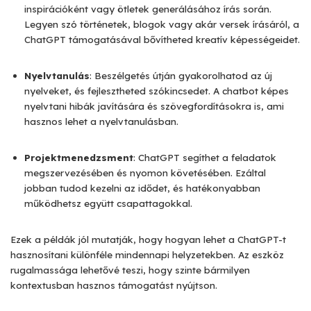
inspirációként vagy ötletek generálásához írás során.
Legyen szó történetek, blogok vagy akár versek írásáról, a
ChatGPT támogatásával bővítheted kreatív képességeidet.
Nyelvtanulás
: Beszélgetés útján gyakorolhatod az új
nyelveket, és fejlesztheted szókincsedet. A chatbot képes
nyelvtani hibák javítására és szövegfordításokra is, ami
hasznos lehet a nyelvtanulásban.
Projektmenedzsment
: ChatGPT segíthet a feladatok
megszervezésében és nyomon követésében. Ezáltal
jobban tudod kezelni az idődet, és hatékonyabban
működhetsz együtt csapattagokkal.
Ezek a példák jól mutatják, hogy hogyan lehet a ChatGPT-t
hasznosítani különféle mindennapi helyzetekben. Az eszköz
rugalmassága lehetővé teszi, hogy szinte bármilyen
kontextusban hasznos támogatást nyújtson.