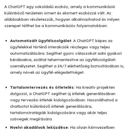
A ChatGPT egy sokoldalú eszköz, amely a kommunikáció
különböző területein ismert és elismert eszközzé vált. Az
alábbiakban részletezzük, hogyan alkalmazhatod és milyen
szerepet tölthet be a kommunikációs folyamatokban:
Automatizált ügyfélszolgálat
: A ChatGPT képes az
ügyfelekkel történő interakciók részleges vagy teljes
automatizálására. Segíthet gyors válaszokat adni gyakori
kérdésekre, ezáltal tehermentesítve az ügyfélszolgálati
személyzetet. Segíthet a 24/7 elérhetőség biztosításában is,
amely növeli az ügyfél-elégedettséget.
Tartalomtervezés és ötletelés
: Ha kreatív projekten
dolgozol, a ChatGPT segíthet új ötletek generálásában
vagy tervezési ötletek kidolgozásában. Használhatod a
chatbotot különböző ötletek generálására,
tartalomstratégiák kidolgozására vagy akár teljes
szövegek megírására
Nyelvi akadályok leküzdése
: Ha olyan környezetben