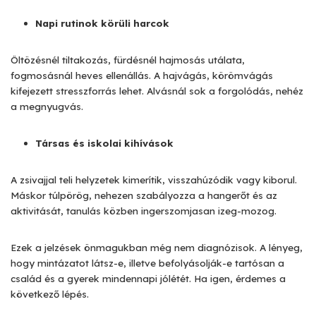
Napi rutinok körüli harcok
Öltözésnél tiltakozás, fürdésnél hajmosás utálata,
fogmosásnál heves ellenállás. A hajvágás, körömvágás
kifejezett stresszforrás lehet. Alvásnál sok a forgolódás, nehéz
a megnyugvás.
Társas és iskolai kihívások
A zsivajjal teli helyzetek kimerítik, visszahúzódik vagy kiborul.
Máskor túlpörög, nehezen szabályozza a hangerőt és az
aktivitását, tanulás közben ingerszomjasan izeg-mozog.
Ezek a jelzések önmagukban még nem diagnózisok. A lényeg,
hogy mintázatot látsz-e, illetve befolyásolják-e tartósan a
család és a gyerek mindennapi jólétét. Ha igen, érdemes a
következő lépés.