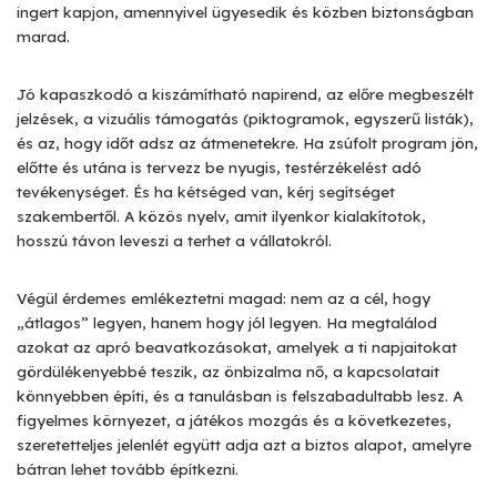
ingert kapjon, amennyivel ügyesedik és közben biztonságban
marad.
Jó kapaszkodó a kiszámítható napirend, az előre megbeszélt
jelzések, a vizuális támogatás (piktogramok, egyszerű listák),
és az, hogy időt adsz az átmenetekre. Ha zsúfolt program jön,
előtte és utána is tervezz be nyugis, testérzékelést adó
tevékenységet. És ha kétséged van, kérj segítséget
szakembertől. A közös nyelv, amit ilyenkor kialakítotok,
hosszú távon leveszi a terhet a vállatokról.
Végül érdemes emlékeztetni magad: nem az a cél, hogy
„átlagos” legyen, hanem hogy jól legyen. Ha megtalálod
azokat az apró beavatkozásokat, amelyek a ti napjaitokat
gördülékenyebbé teszik, az önbizalma nő, a kapcsolatait
könnyebben építi, és a tanulásban is felszabadultabb lesz. A
figyelmes környezet, a játékos mozgás és a következetes,
szeretetteljes jelenlét együtt adja azt a biztos alapot, amelyre
bátran lehet tovább építkezni.