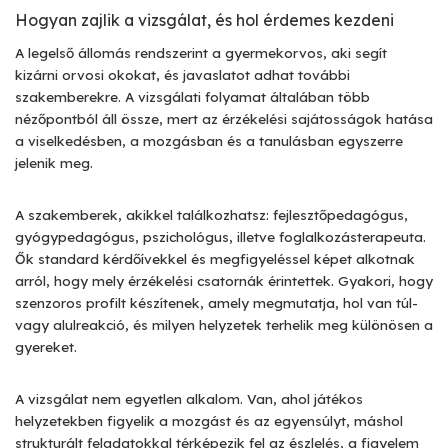
Hogyan zajlik a vizsgálat, és hol érdemes kezdeni
A legelső állomás rendszerint a gyermekorvos, aki segít
kizárni orvosi okokat, és javaslatot adhat további
szakemberekre. A vizsgálati folyamat általában több
nézőpontból áll össze, mert az érzékelési sajátosságok hatása
a viselkedésben, a mozgásban és a tanulásban egyszerre
jelenik meg.
A szakemberek, akikkel találkozhatsz: fejlesztőpedagógus,
gyógypedagógus, pszichológus, illetve foglalkozásterapeuta.
Ők standard kérdőívekkel és megfigyeléssel képet alkotnak
arról, hogy mely érzékelési csatornák érintettek. Gyakori, hogy
szenzoros profilt készítenek, amely megmutatja, hol van túl-
vagy alulreakció, és milyen helyzetek terhelik meg különösen a
gyereket.
A vizsgálat nem egyetlen alkalom. Van, ahol játékos
helyzetekben figyelik a mozgást és az egyensúlyt, máshol
strukturált feladatokkal térképezik fel az észlelés, a figyelem