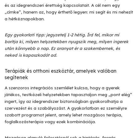
és az idegrendszeri érettség kapcsolatait. A cél nem egy
„címke”, hanem az, hogy érthető legyen: mi segít és mi nehezít
a hétköznapokban.
Egy gyakorlati tipp: jegyzetelj 1-2 hétig. Írd fel, mikor mi
borítja ki, milyen helyzetekben nyugszik meg, milyen ingerek
után könnyebb a nap. Ez aranyat ér a szakembernek, és
neked is kapaszkodót ad.
Terápiák és otthoni eszköztár, amelyek valóban
segítenek
A szenzoros integrációs szemlélet kulcsa, hogy a gyerek
játékos, testközeli helyzetekben tapasztaljon meg „pont elég”
ingert, így az idegrendszer biztonságban gyakorolhatja a
szervezést és a szabályozást. A gyakorlatban ez személyre
szabott programot jelent, amely lehet mozgásos terápia,
foglalkozásterápia vagy ezek kombinációja.
Mozgáson alapuló fejlesztésnél sok a hintázás, forgás,