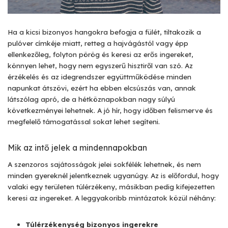
Ha a kicsi bizonyos hangokra befogja a fülét, tiltakozik a
pulóver címkéje miatt, retteg a hajvágástól vagy épp
ellenkezőleg, folyton pörög és keresi az erős ingereket,
könnyen lehet, hogy nem egyszerű hisztiről van szó. Az
érzékelés és az idegrendszer együttműködése minden
napunkat átszövi, ezért ha ebben elcsúszás van, annak
látszólag apró, de a hétköznapokban nagy súlyú
következményei lehetnek. A jó hír, hogy időben felismerve és
megfelelő támogatással sokat lehet segíteni.
Mik az intő jelek a mindennapokban
A szenzoros sajátosságok jelei sokfélék lehetnek, és nem
minden gyereknél jelentkeznek ugyanúgy. Az is előfordul, hogy
valaki egy területen túlérzékeny, másikban pedig kifejezetten
keresi az ingereket. A leggyakoribb mintázatok közül néhány:
Túlérzékenység bizonyos ingerekre