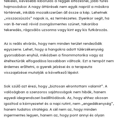
felkelés, kevesebb kiborulás a reggeli öltözésnél, jobb tűrés
hajmosáskor. A nagy áttörések nem egyik napról a másikra
történnek, inkább mozaikszerűen áll össze a kép. Lehetnek
„visszacsúszós” napok is, ez természetes. Ilyenkor segít, ha
van B-terved: rövid zsongásmentes szünet, takaróba
tekeredés, rágcsálós uzsonna vagy kint egy kis futkározás.
Az is reális elvárás, hogy nem minden terület rendeződik
egyszerre. Lehet, hogy a hangokra adott túlérzékenység
gyorsabban enyhül, miközben a finommotorika vagy az
ételtextúrák elfogadása lassabban változik. Ezt a tempót nem
érdemes erőltetni, a gyerek jelzései és a terapeuta
visszajelzései mutatják a következő lépést.
Sok szülő azt érezi, hogy „biztosan elrontottam valamit”. A
valóságban a szenzoros sajátosságok nem hibák, hanem
egyedi idegrendszeri beállítódások. Az, hogy ehhez okosan
igazítod a környezetet és a napi rutint, nem „engedékenység”,
hanem tudatos stratégia. A cél nem az, hogy minden
ingermentes legyen, hanem az, hogy pont annyi és olyan