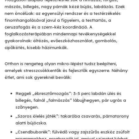
mászás, billegés, nagy párnák közé bújás, labdázás. Ezek
nem öncélúak: az egyensúlyi rendszer és a testérzékelés
finomhangolásával javul a figyelem, a testtartás, a
ceruzafogás és a szem-kéz koordináció. A
foglalkozásterápiában mindennapi tevékenységekkel
gyakorolnak: öltözés, evőeszközhasználat, gombolás,
cipőkötés, kisebb házimunkák.
Otthon is rengeteg olyan mikro-lépést tudsz beépíteni,
amelyek stresszcsökkentők és fejlesztők egyszerre. Néhány
ötlet, ami sok gyereknél beválik:
Reggeli „ébresztőmozgás”: 3-5 perc labdán ülés és
billegés, falnál „falmászás” lábujjhegyen, pár ugrás a
szőnyegen.
„Szoros ölelés játék”: takaróba csavarás, párnatorony
alatti bújócska.
„Csendbuborék”: fülvédő vagy zajszűrős eszköz zsúfolt
programokhoz, megbeszélt jel, amivel szünetet kérhet.