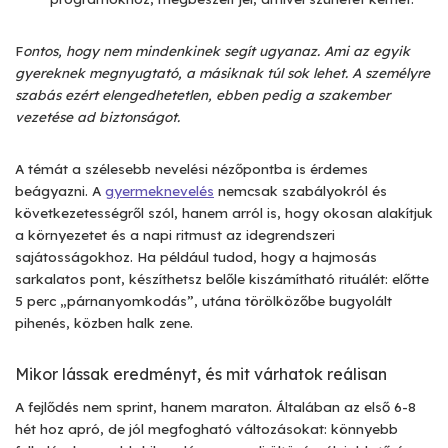
F
ontos, hogy nem mindenkinek segít ugyanaz. Ami az egyik
gyereknek megnyugtató, a másiknak túl sok lehet. A személyre
szabás ezért elengedhetetlen, ebben pedig a szakember
vezetése ad biztonságot.
A témát a szélesebb nevelési nézőpontba is érdemes
beágyazni. A
gyermeknevelés
nemcsak szabályokról és
következetességről szól, hanem arról is, hogy okosan alakítjuk
a környezetet és a napi ritmust az idegrendszeri
sajátosságokhoz. Ha például tudod, hogy a hajmosás
sarkalatos pont, készíthetsz belőle kiszámítható rituálét: előtte
5 perc „párnanyomkodás”, utána törölközőbe bugyolált
pihenés, közben halk zene.
Mikor lássak eredményt, és mit várhatok reálisan
A fejlődés nem sprint, hanem maraton. Általában az első 6-8
hét hoz apró, de jól megfogható változásokat: könnyebb