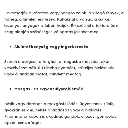
Zavarhatják a váratlan vagy hangos zajok, a villogó fények, a
tömeg, a hirtelen érintések. Ruháknál a varrás, a címke,
bizonyos anyagok is kiboríthatják. Étkezésnél a textúra és a
szag alapján szélsőséges válogatás jelenhet meg.
Alulérzékenység vagy ingerkeresés
Szereti a pörgést, a forgást, a magasba mászást, akár
veszélyérzet nélkül. Erősebb nyomást, erőteljes ölelést kér,
vagy állandóan matat, mindent megfog.
Mozgás- és egyensúlyproblémák
Késik vagy darabos a mozgásfejlődés, ügyetlennek tűnik,
gyakran esik el, nehéz a labdázás vagy a biciklizés.
Finommotorikában is akadnak gondok: ollózás, gombolás,
cipzár, ceruzafogás.