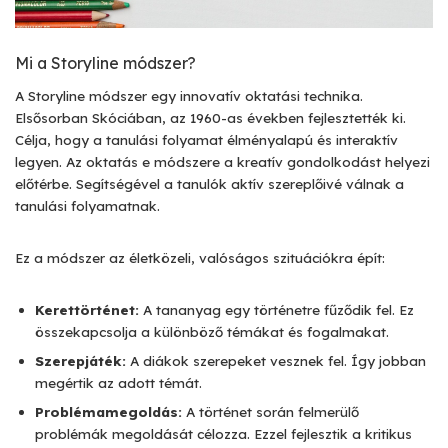
Mi a Storyline módszer?
A Storyline módszer egy innovatív oktatási technika.
Elsősorban Skóciában, az 1960-as években fejlesztették ki.
Célja, hogy a tanulási folyamat élményalapú és interaktív
legyen. Az oktatás e módszere a kreatív gondolkodást helyezi
előtérbe. Segítségével a tanulók aktív szereplőivé válnak a
tanulási folyamatnak.
Ez a módszer az életközeli, valóságos szituációkra épít:
Kerettörténet:
A tananyag egy történetre fűződik fel. Ez
összekapcsolja a különböző témákat és fogalmakat.
Szerepjáték:
A diákok szerepeket vesznek fel. Így jobban
megértik az adott témát.
Problémamegoldás:
A történet során felmerülő
problémák megoldását célozza. Ezzel fejlesztik a kritikus