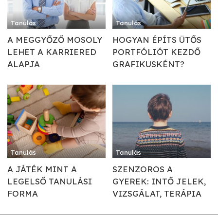
Tanulás
Tanulás
A MEGGYŐZŐ MOSOLY
HOGYAN ÉPÍTS ÜTŐS
LEHET A KARRIERED
PORTFÓLIÓT KEZDŐ
ALAPJA
GRAFIKUSKÉNT?
Tanulás
Tanulás
A JÁTÉK MINT A
SZENZOROS A
LEGELSŐ TANULÁSI
GYEREK: INTŐ JELEK,
FORMA
VIZSGÁLAT, TERÁPIA