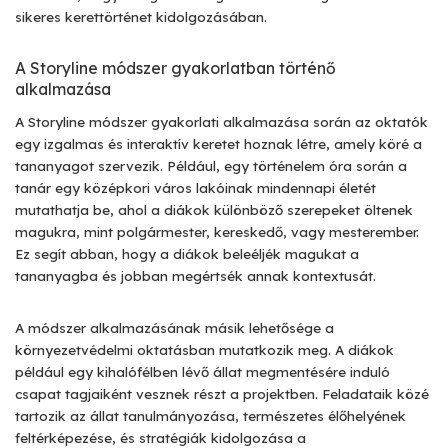
sikeres kerettörténet kidolgozásában.
A Storyline módszer gyakorlatban történő
alkalmazása
A Storyline módszer gyakorlati alkalmazása során az oktatók
egy izgalmas és interaktív keretet hoznak létre, amely köré a
tananyagot szervezik. Például, egy történelem óra során a
tanár egy középkori város lakóinak mindennapi életét
mutathatja be, ahol a diákok különböző szerepeket öltenek
magukra, mint polgármester, kereskedő, vagy mesterember.
Ez segít abban, hogy a diákok beleéljék magukat a
tananyagba és jobban megértsék annak kontextusát.
A módszer alkalmazásának másik lehetősége a
környezetvédelmi oktatásban mutatkozik meg. A diákok
például egy kihalófélben lévő állat megmentésére induló
csapat tagjaiként vesznek részt a projektben. Feladataik közé
tartozik az állat tanulmányozása, természetes élőhelyének
feltérképezése, és stratégiák kidolgozása a