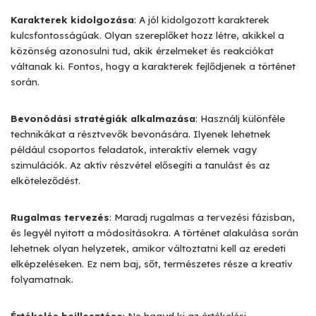
Karakterek kidolgozása
: A jól kidolgozott karakterek
kulcsfontosságúak. Olyan szereplőket hozz létre, akikkel a
közönség azonosulni tud, akik érzelmeket és reakciókat
váltanak ki. Fontos, hogy a karakterek fejlődjenek a történet
során.
Bevonódási stratégiák alkalmazása
: Használj különféle
technikákat a résztvevők bevonására. Ilyenek lehetnek
például csoportos feladatok, interaktív elemek vagy
szimulációk. Az aktív részvétel elősegíti a tanulást és az
elköteleződést.
Rugalmas tervezés
: Maradj rugalmas a tervezési fázisban,
és legyél nyitott a módosításokra. A történet alakulása során
lehetnek olyan helyzetek, amikor változtatni kell az eredeti
elképzeléseken. Ez nem baj, sőt, természetes része a kreatív
folyamatnak.
Értékelés beillesztése
: Ne hagyd ki az értékelési