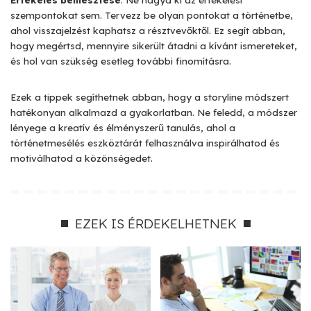
szempontokat sem. Tervezz be olyan pontokat a történetbe,
ahol visszajelzést kaphatsz a résztvevőktől. Ez segít abban,
hogy megértsd, mennyire sikerült átadni a kívánt ismereteket,
és hol van szükség esetleg további finomításra.
Ezek a tippek segíthetnek abban, hogy a storyline módszert
hatékonyan alkalmazd a gyakorlatban. Ne feledd, a módszer
lényege a kreatív és élményszerű tanulás, ahol a
történetmesélés eszköztárát felhasználva inspirálhatod és
motiválhatod a közönségedet.
EZEK IS ÉRDEKELHETNEK