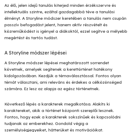
Az élő, jelen idejű tanulás kiterjed minden érzékszervre és
intellektuális szintre, ezáltal gazdagabbá téve a tanulási
élményt. A Storyline módszer keretében a tanulás nem csupán
passzív befogadást jelent, hanem aktív részvételt és
közreműködést is igényel a diákoktól, ezzel segítve a mélyebb
megértést és tartós tudást.
A Storyline módszer lépései
A Storyline módszer lépései meghatározott sorrendet
követnek, amelyek segítenek a kerettörténet hatékony
kidolgozásában. Kezdjük a témaválasztással. Fontos olyan
témát választani, ami releváns és érdekes a célközönséged
számára. Ez lesz az alapja az egész történetnek.
Következő lépés a karakterek megalkotása. Alakíts ki
karaktereket, akik a történet központi szereplői lesznek.
Fontos, hogy ezek a karakterek sokszínűek és kapcsolódni
tudjanak az emberekhez. Gondold végig a
személyiségjegyeiket, hátterüket és motivációikat.