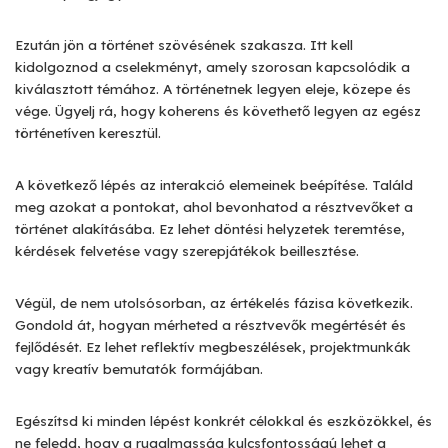
Ezután jön a történet szövésének szakasza. Itt kell
kidolgoznod a cselekményt, amely szorosan kapcsolódik a
kiválasztott témához. A történetnek legyen eleje, közepe és
vége. Ügyelj rá, hogy koherens és követhető legyen az egész
történetíven keresztül.
A következő lépés az interakció elemeinek beépítése. Találd
meg azokat a pontokat, ahol bevonhatod a résztvevőket a
történet alakításába. Ez lehet döntési helyzetek teremtése,
kérdések felvetése vagy szerepjátékok beillesztése.
Végül, de nem utolsósorban, az értékelés fázisa következik.
Gondold át, hogyan mérheted a résztvevők megértését és
fejlődését. Ez lehet reflektív megbeszélések, projektmunkák
vagy kreatív bemutatók formájában.
Egészítsd ki minden lépést konkrét célokkal és eszközökkel, és
ne feledd, hogy a rugalmasság kulcsfontosságú lehet a