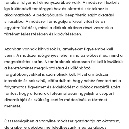
tanulási folyamat élményszerűbbé válik. A módszer flexibilis,
így különböző tantárgyakhoz és oktatási szintekhez is
alkalmazható. A pedagógusok beépíthetik saját oktatási
stílusukba. A módszer támogatja a kreativitást és az
együttműködést, mivel a diákok aktívan részt vesznek a
történet fejlesztésében és kibővítésében.
Azonban vannak kihívások is, amelyeket figyelembe kell
venni. A módszer időigényes lehet mind az előkészítés, mind a
megvalósítás során. A tanároknak alaposan fel kell készülniük
a kerettörténet megalkotására és különböző
forgatókönyvekkel is számolniuk kell. Mivel a módszer
interaktív és sokszínű, előfordulhat, hogy nehéz fenntartani a
folyamatos figyelmet és érdeklődést a diákok részéről. Ezért
fontos, hogy a tanárok folyamatosan figyeljék a csoport
dinamikáját és szükség esetén módosítsák a történet
menetét.
Összességében a Storyline módszer gazdagítja az oktatást,
de a siker érdekében ne feledkezzünk meg az alapos