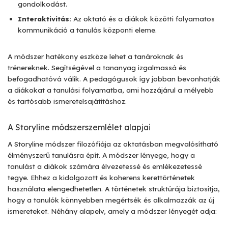
gondolkodást.
Interaktivitás:
Az oktató és a diákok közötti folyamatos
kommunikáció a tanulás központi eleme.
A módszer hatékony eszköze lehet a tanároknak és
trénereknek. Segítségével a tananyag izgalmassá és
befogadhatóvá válik. A pedagógusok így jobban bevonhatják
a diákokat a tanulási folyamatba, ami hozzájárul a mélyebb
és tartósabb ismeretelsajátításhoz.
A Storyline módszerszemlélet alapjai
A Storyline módszer filozófiája az oktatásban megvalósítható
élményszerű tanulásra épít. A módszer lényege, hogy a
tanulást a diákok számára élvezetessé és emlékezetessé
tegye. Ehhez a kidolgozott és koherens kerettörténetek
használata elengedhetetlen. A történetek struktúrája biztosítja,
hogy a tanulók könnyebben megértsék és alkalmazzák az új
ismereteket. Néhány alapelv, amely a módszer lényegét adja: