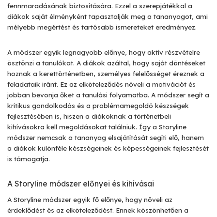
fennmaradásának biztosítására. Ezzel a szerepjátékkal a
diákok saját élményként tapasztalják meg a tananyagot, ami
mélyebb megértést és tartósabb ismereteket eredményez.
A módszer egyik legnagyobb előnye, hogy aktív részvételre
ösztönzi a tanulókat. A diákok azáltal, hogy saját döntéseket
hoznak a kerettörténetben, személyes felelősséget éreznek a
feladataik iránt. Ez az elköteleződés növeli a motivációt és
jobban bevonja őket a tanulási folyamatba. A módszer segít a
kritikus gondolkodás és a problémamegoldó készségek
fejlesztésében is, hiszen a diákoknak a történetbeli
kihívásokra kell megoldásokat találniuk. Így a Storyline
módszer nemcsak a tananyag elsajátítását segíti elő, hanem
a diákok különféle készségeinek és képességeinek fejlesztését
is támogatja.
A Storyline módszer előnyei és kihívásai
A Storyline módszer egyik fő előnye, hogy növeli az
érdeklődést és az elköteleződést. Ennek köszönhetően a