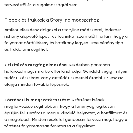
tervezésről és a rugalmasságról sem.
Tippek és trükkök a Storyline módszerhez
Amikor elkezdesz dolgozni a Storyline módszerrel, érdemes
néhány alapvető lépést és technikát szem előtt tartani, hogy a
folyamat gördülékeny és hatékony legyen. Íme néhány tipp
és trükk, ami segíthet:
Célkitűzés megfogalmazása
: Kezdetben pontosan
határozd meg, mi a kerettörténet célja. Gondold végig, milyen
tudást, készséget vagy attitűdöt szeretnél átadni. Ez lesz az
alapja minden további lépésnek.
Történeti ív megszerkesztése
: A történet ívének
megtervezése segít abban, hogy a tananyag logikusan
épüljön fel. Határozd meg a kiinduló helyzetet, a konfliktust és
a megoldást. Minden részletet gondosan tervezz meg, hogy a
történet folyamatosan fenntartsa a figyelmet.