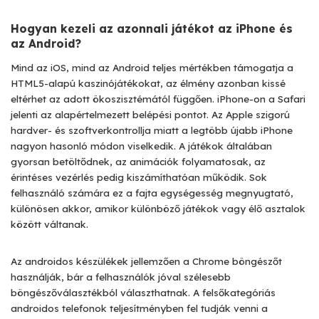
Hogyan kezeli az azonnali játékot az iPhone és
az Android?
Mind az iOS, mind az Android teljes mértékben támogatja a
HTML5-alapú kaszinójátékokat, az élmény azonban kissé
eltérhet az adott ökoszisztémától függően. iPhone-on a Safari
jelenti az alapértelmezett belépési pontot. Az Apple szigorú
hardver- és szoftverkontrollja miatt a legtöbb újabb iPhone
nagyon hasonló módon viselkedik. A játékok általában
gyorsan betöltődnek, az animációk folyamatosak, az
érintéses vezérlés pedig kiszámíthatóan működik. Sok
felhasználó számára ez a fajta egységesség megnyugtató,
különösen akkor, amikor különböző játékok vagy élő asztalok
között váltanak.
Az androidos készülékek jellemzően a Chrome böngészőt
használják, bár a felhasználók jóval szélesebb
böngészőválasztékból választhatnak. A felsőkategóriás
androidos telefonok teljesítményben fel tudják venni a