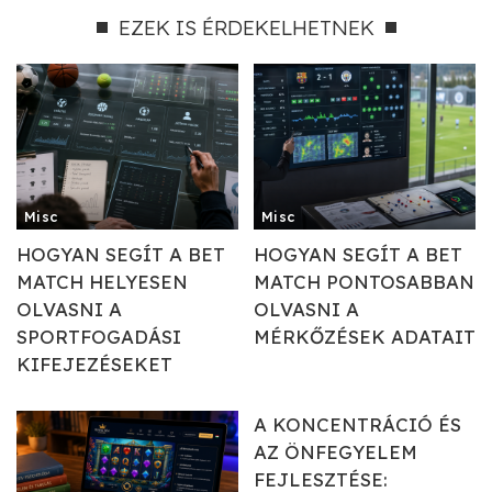
EZEK IS ÉRDEKELHETNEK
Misc
Misc
HOGYAN SEGÍT A BET
HOGYAN SEGÍT A BET
MATCH HELYESEN
MATCH PONTOSABBAN
OLVASNI A
OLVASNI A
SPORTFOGADÁSI
MÉRKŐZÉSEK ADATAIT
KIFEJEZÉSEKET
A KONCENTRÁCIÓ ÉS
AZ ÖNFEGYELEM
FEJLESZTÉSE: