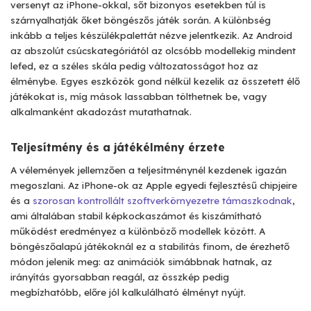
versenyt az iPhone-okkal, sőt bizonyos esetekben túl is
szárnyalhatják őket böngészős játék során. A különbség
inkább a teljes készülékpalettát nézve jelentkezik. Az Android
az abszolút csúcskategóriától az olcsóbb modellekig mindent
lefed, ez a széles skála pedig változatosságot hoz az
élménybe. Egyes eszközök gond nélkül kezelik az összetett élő
játékokat is, míg mások lassabban tölthetnek be, vagy
alkalmanként akadozást mutathatnak.
Teljesítmény és a játékélmény érzete
A vélemények jellemzően a teljesítménynél kezdenek igazán
megoszlani. Az iPhone-ok az Apple egyedi fejlesztésű chipjeire
és a
szorosan kontrollált szoftverkörnyezetre támaszkodnak
,
ami általában stabil képkockaszámot és kiszámítható
működést eredményez a különböző modellek között. A
böngészőalapú játékoknál ez a stabilitás finom, de érezhető
módon jelenik meg: az animációk simábbnak hatnak, az
irányítás gyorsabban reagál, az összkép pedig
megbízhatóbb, előre jól kalkulálható élményt nyújt.