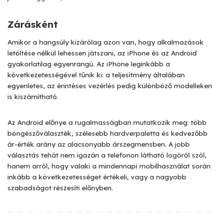
Zárásként
Amikor a hangsúly kizárólag azon van, hogy alkalmazások
letöltése nélkül lehessen játszani, az iPhone és az Android
gyakorlatilag egyenrangú. Az iPhone leginkább a
következetességével tűnik ki: a teljesítmény általában
egyenletes, az érintéses vezérlés pedig különböző modelleken
is kiszámítható.
Az Android előnye a rugalmasságban mutatkozik meg: több
böngészőválaszték, szélesebb hardverpaletta és kedvezőbb
ár-érték arány az alacsonyabb árszegmensben. A jobb
választás tehát nem igazán a telefonon látható logóról szól,
hanem arról, hogy valaki a mindennapi mobilhasználat során
inkább a következetességet értékeli, vagy a nagyobb
szabadságot részesíti előnyben.