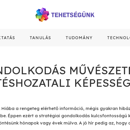
KTATÁS
TANULÁS
TUDOMÁNY
TECHNOL
ONDOLKODÁS MŰVÉSZET
TÉSHOZATALI KÉPESSÉ
Hiába a rengeteg elérhető információ, mégis gyakran hibázn
. Éppen ezért a stratégiai gondolkodás kulcsfontosságú kés
öntésünk hónapok vagy évek múlva. A jó hír pedig az, hogy a