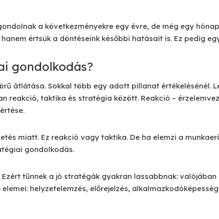
ondolnak a következményekre egy évre, de még egy hónapra 
 hanem értsük a döntéseink későbbi hatásait is. Ez pedig eg
giai gondolkodás?
rű átlátása. Sokkal több egy adott pillanat értékelésénél. L
 reakció, taktika és stratégia között. Reakció – érzelemvezé
értése.
zetés miatt. Ez reakció vagy taktika. De ha elemzi a munkae
atégiai gondolkodás.
r. Ezért tűnnek a jó stratégák gyakran lassabbnak: valójába
elemei: helyzetelemzés, előrejelzés, alkalmazkodóképesség,