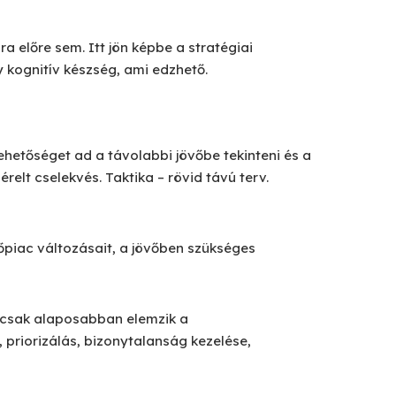
előre sem. Itt jön képbe a stratégiai
y kognitív készség, ami edzhető.
ehetőséget ad a távolabbi jövőbe tekinteni és a
relt cselekvés. Taktika – rövid távú terv.
rőpiac változásait, a jövőben szükséges
n csak alaposabban elemzik a
 priorizálás, bizonytalanság kezelése,