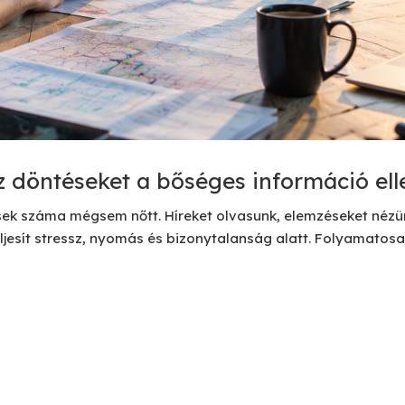
 döntéseket a bőséges információ ell
ések száma mégsem nőtt. Híreket olvasunk, elemzéseket nézü
eljesít stressz, nyomás és bizonytalanság alatt. Folyamatos