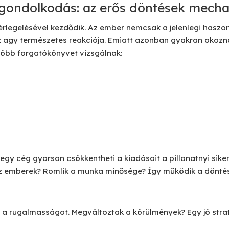
 gondolkodás: az erős döntések mech
legelésével kezdődik. Az ember nemcsak a jelenlegi haszonr
az agy természetes reakciója. Emiatt azonban gyakran oko
több forgatókönyvet vizsgálnak:
y cég gyorsan csökkentheti a kiadásait a pillanatnyi sikerér
z emberek? Romlik a munka minősége? Így működik a döntési
 a rugalmasságot. Megváltoztak a körülmények? Egy jó stra