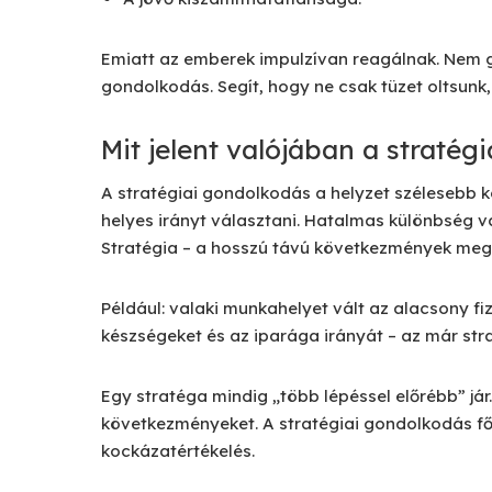
Emiatt az emberek impulzívan reagálnak. Nem g
gondolkodás. Segít, hogy ne csak tüzet oltsunk,
Mit jelent valójában a straté
A stratégiai gondolkodás a helyzet szélesebb kö
helyes irányt választani. Hatalmas különbség van
Stratégia – a hosszú távú következmények meg
Például: valaki munkahelyet vált az alacsony fi
készségeket és az iparága irányát – az már str
Egy stratéga mindig „több lépéssel előrébb” já
következményeket. A stratégiai gondolkodás fő 
kockázatértékelés.