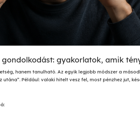
ai gondolkodást: gyakorlatok, amik t
ehetség, hanem tanulható. Az egyik legjobb módszer a má
sz utána”. Például: valaki hitelt vesz fel, most pénzhez jut, 
á: