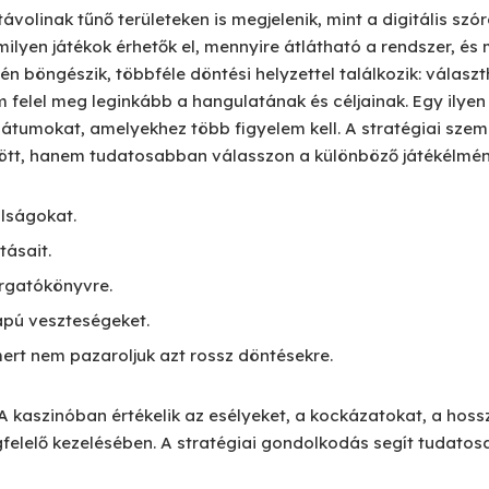
ávolinak tűnő területeken is megjelenik, mint a digitális szó
ilyen játékok érhetők el, mennyire átlátható a rendszer, és m
tén böngészik, többféle döntési helyzettel találkozik: válasz
 felel meg leginkább a hangulatának és céljainak. Egy ilyen 
átumokat, amelyekhez több figyelem kell. A stratégiai szemlé
ött, hanem tudatosabban válasszon a különböző játékélmén
álságokat.
tásait.
orgatókönyvre.
apú veszteségeket.
ert nem pazaroljuk azt rossz döntésekre.
A kaszinóban értékelik az esélyeket, a kockázatokat, a hoss
felelő kezelésében. A stratégiai gondolkodás segít tudatos