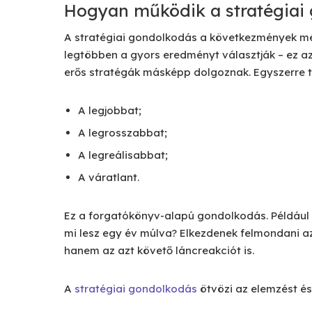
Hogyan működik a stratégiai
A stratégiai gondolkodás a következmények mér
legtöbben a gyors eredményt választják – ez 
erős stratégák másképp dolgoznak. Egyszerre 
A legjobbat;
A legrosszabbat;
A legreálisabbat;
A váratlant.
Ez a forgatókönyv-alapú gondolkodás. Például eg
mi lesz egy év múlva? Elkezdenek felmondani a
hanem az azt követő láncreakciót is.
A
stratégiai gondolkodás
ötvözi az elemzést és