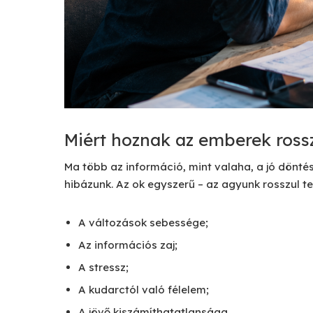
Miért hoznak az emberek rossz
Ma több az információ, mint valaha, a jó dönt
hibázunk. Az ok egyszerű – az agyunk rosszul t
A változások sebessége;
Az információs zaj;
A stressz;
A kudarctól való félelem;
A jövő kiszámíthatatlansága.