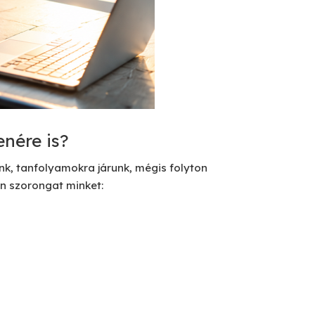
enére is?
nk, tanfolyamokra járunk, mégis folyton
an szorongat minket: