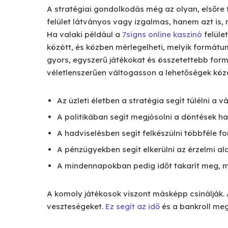
A stratégiai gondolkodás még az olyan, elsőre t
felület látványos vagy izgalmas, hanem azt is, m
Ha valaki például a
7signs online kaszinó
felüle
között, és közben mérlegelheti, melyik formátum
gyors, egyszerű játékokat és összetettebb form
véletlenszerűen váltogasson a lehetőségek köz
Az üzleti életben a stratégia segít túlélni a v
A politikában segít megjósolni a döntések ha
A hadviselésben segít felkészülni többféle f
A pénzügyekben segít elkerülni az érzelmi al
A mindennapokban pedig időt takarít meg, m
A komoly játékosok viszont másképp csinálják. 
veszteségeket.
Ez segít az idő
és a bankroll meg