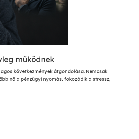
ényleg működnek
sodlagos következmények átgondolása. Nemcsak
később nő a pénzügyi nyomás, fokozódik a stressz,