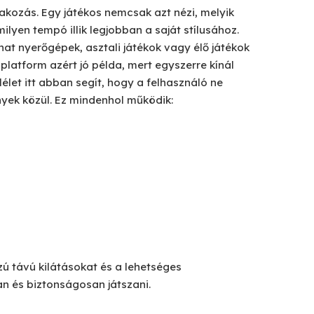
rakozás. Egy játékos nemcsak azt nézi, melyik
ilyen tempó illik legjobban a saját stílusához.
that nyerőgépek, asztali játékok vagy élő játékok
platform azért jó példa, mert egyszerre kínál
let itt abban segít, hogy a felhasználó ne
yek közül. Ez mindenhol működik:
zú távú kilátásokat és a lehetséges
an és biztonságosan játszani.