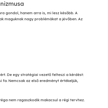
anizmusa
a gondol, hanem arra is, mi lesz később. A
znak maguknak nagy problémákat a jövőben. Az
t. De egy stratégiai vezető felteszi a kérdést:
 fa. Nemcsak az első eredményt értékeljük,
téga nem ragaszkodik makacsul a régi tervhez.