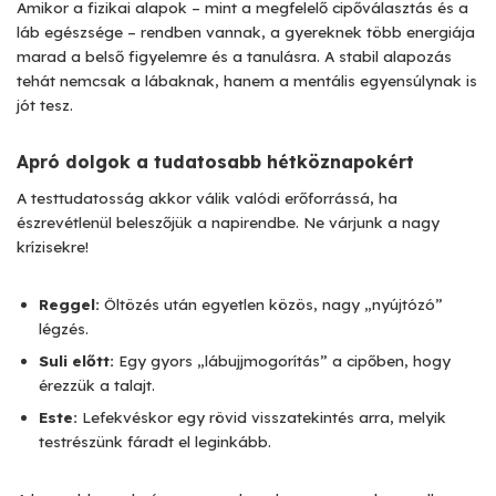
Amikor a fizikai alapok – mint a megfelelő cipőválasztás és a
láb egészsége – rendben vannak, a gyereknek több energiája
marad a belső figyelemre és a tanulásra. A stabil alapozás
tehát nemcsak a lábaknak, hanem a mentális egyensúlynak is
jót tesz.
Apró dolgok a tudatosabb hétköznapokért
A testtudatosság akkor válik valódi erőforrássá, ha
észrevétlenül beleszőjük a napirendbe. Ne várjunk a nagy
krízisekre!
Reggel:
Öltözés után egyetlen közös, nagy „nyújtózó”
légzés.
Suli előtt:
Egy gyors „lábujjmogorítás” a cipőben, hogy
érezzük a talajt.
Este:
Lefekvéskor egy rövid visszatekintés arra, melyik
testrészünk fáradt el leginkább.