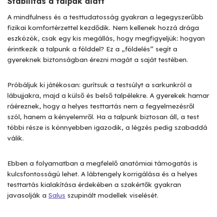
Stabilitás a talpak alatt
A mindfulness és a testtudatosság gyakran a legegyszerűbb
fizikai komfortérzettel kezdődik. Nem kellenek hozzá drága
eszközök, csak egy kis megállás, hogy megfigyeljük: hogyan
érintkezik a talpunk a földdel? Ez a „földelés” segít a
gyereknek biztonságban érezni magát a saját testében.
Próbáljuk ki játékosan: gurítsuk a testsúlyt a sarkunkról a
lábujjakra, majd a külső és belső talpélekre. A gyerekek hamar
ráéreznek, hogy a helyes testtartás nem a fegyelmezésről
szól, hanem a kényelemről. Ha a talpunk biztosan áll, a test
többi része is könnyebben igazodik, a légzés pedig szabaddá
válik.
Ebben a folyamatban a megfelelő anatómiai támogatás is
kulcsfontosságú lehet. A lábtengely korrigálása és a helyes
testtartás kialakítása érdekében a szakértők gyakran
javasolják a
Salus
szupinált modellek viselését.