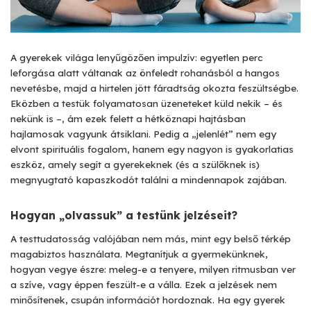
A gyerekek világa lenyűgözően impulzív: egyetlen perc
leforgása alatt váltanak az önfeledt rohanásból a hangos
nevetésbe, majd a hirtelen jött fáradtság okozta feszültségbe.
Eközben a testük folyamatosan üzeneteket küld nekik – és
nekünk is –, ám ezek felett a hétköznapi hajtásban
hajlamosak vagyunk átsiklani. Pedig a „jelenlét” nem egy
elvont spirituális fogalom, hanem egy nagyon is gyakorlatias
eszköz, amely segít a gyerekeknek (és a szülőknek is)
megnyugtató kapaszkodót találni a mindennapok zajában.
Hogyan „olvassuk” a testünk jelzéseit?
A testtudatosság valójában nem más, mint egy belső térkép
magabiztos használata. Megtanítjuk a gyermekünknek,
hogyan vegye észre: meleg-e a tenyere, milyen ritmusban ver
a szíve, vagy éppen feszült-e a válla. Ezek a jelzések nem
minősítenek, csupán információt hordoznak. Ha egy gyerek