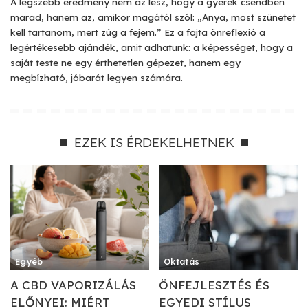
A legszebb eredmény nem az lesz, hogy a gyerek csendben
marad, hanem az, amikor magától szól: „Anya, most szünetet
kell tartanom, mert zúg a fejem.” Ez a fajta önreflexió a
legértékesebb ajándék, amit adhatunk: a képességet, hogy a
saját teste ne egy érthetetlen gépezet, hanem egy
megbízható, jóbarát legyen számára.
EZEK IS ÉRDEKELHETNEK
Egyéb
Oktatás
A CBD VAPORIZÁLÁS
ÖNFEJLESZTÉS ÉS
ELŐNYEI: MIÉRT
EGYEDI STÍLUS