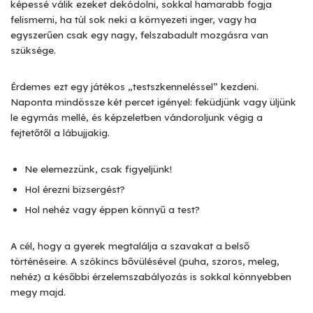
képessé válik ezeket dekódolni, sokkal hamarabb fogja
felismerni, ha túl sok neki a környezeti inger, vagy ha
egyszerűen csak egy nagy, felszabadult mozgásra van
szüksége.
Érdemes ezt egy játékos „testszkenneléssel” kezdeni.
Naponta mindössze két percet igényel: feküdjünk vagy üljünk
le egymás mellé, és képzeletben vándoroljunk végig a
fejtetőtől a lábujjakig.
Ne elemezzünk, csak figyeljünk!
Hol érezni bizsergést?
Hol nehéz vagy éppen könnyű a test?
A cél, hogy a gyerek megtalálja a szavakat a belső
történéseire. A szókincs bővülésével (puha, szoros, meleg,
nehéz) a későbbi érzelemszabályozás is sokkal könnyebben
megy majd.