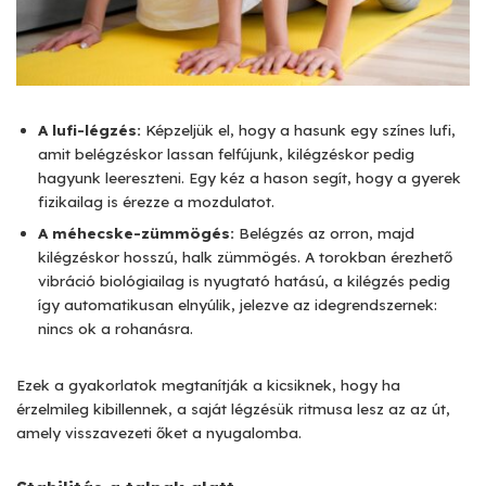
A lufi-légzés:
Képzeljük el, hogy a hasunk egy színes lufi,
amit belégzéskor lassan felfújunk, kilégzéskor pedig
hagyunk leereszteni. Egy kéz a hason segít, hogy a gyerek
fizikailag is érezze a mozdulatot.
A méhecske-zümmögés:
Belégzés az orron, majd
kilégzéskor hosszú, halk zümmögés. A torokban érezhető
vibráció biológiailag is nyugtató hatású, a kilégzés pedig
így automatikusan elnyúlik, jelezve az idegrendszernek:
nincs ok a rohanásra.
Ezek a gyakorlatok megtanítják a kicsiknek, hogy ha
érzelmileg kibillennek, a saját légzésük ritmusa lesz az az út,
amely visszavezeti őket a nyugalomba.