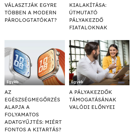
VÁLASZTJÁK EGYRE
KIALAKÍTÁSA:
TÖBBEN A MODERN
ÚTMUTATÓ
PÁROLOGTATÓKAT?
PÁLYAKEZDŐ
FIATALOKNAK
Egyéb
Egyéb
AZ
A PÁLYAKEZDŐK
EGÉSZSÉGMEGŐRZÉS
TÁMOGATÁSÁNAK
ALAPJA A
VALÓDI ELŐNYEI
FOLYAMATOS
ADATGYŰJTÉS: MIÉRT
FONTOS A KITARTÁS?