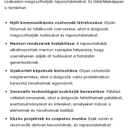
szabadon megoszthatják tapasztalataikat. Ez többféleképpen
is történhet:
Nyílt kommunikációs csatornák létrehozása
: Olyan
fórumok és találkozók szervezése, ahol a dolgozók
megoszthatják tudásukat és tapasztalataikat.
Mentori rendszerek kialakítása
: A tapasztaltabb
alkalmazottak mentori szerepbe helyezése, hogy
személyesen adják át tudásukat a fiatalabb
generációknak.
Gyakorlati képzések biztosítása
: Olyan szituációk
megteremtése, ahol a dolgozók valós problémákon
keresztül tanulhatnak egymástól.
Innovatív technológiai eszközök bevezetése
: Például
vállalati intranetek, ahol a dolgozók feltölthetnek példákat,
esettanulmányokat és ötleteket, amelyeket mások is
elérhetnek és tanulhatnak belőlük.
Közös projektek és csapatos munka
: Ezek során a
résztvevők aktívan bevonódnak, és tapasztalataikat