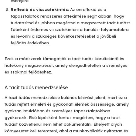
cseréjére.
Reflexió és visszatekintés
: Az önreflexió és a
tapasztalatok rendszeres áttekintése segít abban, hogy
tudatosítsd és jobban megértsd a megszerzett tacit tudást.
Időnként érdemes visszatekinteni a tanulási folyamatokra
és levonni a szükséges következtetéseket a jövőbeli
fejlődés érdekében.
Ezek a módszerek támogatják a tacit tudás körültekintő és
hatékony megszerzését, amely elengedhetetlen a személyes
és szakmai fejlődéshez.
A tacit tudás menedzselése
A tacit tudás menedzselése különös kihívást jelent, mert ez a
tudás rejtett elméleti és gyakorlati elemek összessége, amely
gyakran intuícióban és személyes tapasztalatokban
gyökerezik. Első lépésként fontos megérteni, hogy a tacit
tudást közvetlenül nem lehet dokumentálni. Ehelyett olyan
környezetet kell teremteni, ahol a munkavállalók nyitottan és