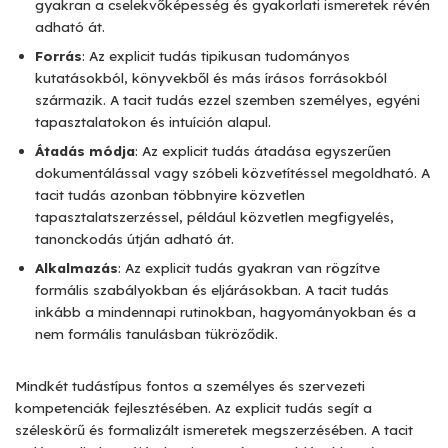
gyakran a cselekvőképesség és gyakorlati ismeretek révén
adható át.
Forrás
: Az explicit tudás tipikusan tudományos
kutatásokból, könyvekből és más írásos forrásokból
származik. A tacit tudás ezzel szemben személyes, egyéni
tapasztalatokon és intuíción alapul.
Átadás módja
: Az explicit tudás átadása egyszerűen
dokumentálással vagy szóbeli közvetítéssel megoldható. A
tacit tudás azonban többnyire közvetlen
tapasztalatszerzéssel, például közvetlen megfigyelés,
tanonckodás útján adható át.
Alkalmazás
: Az explicit tudás gyakran van rögzítve
formális szabályokban és eljárásokban. A tacit tudás
inkább a mindennapi rutinokban, hagyományokban és a
nem formális tanulásban tükröződik.
Mindkét tudástípus fontos a személyes és szervezeti
kompetenciák fejlesztésében. Az explicit tudás segít a
széleskörű és formalizált ismeretek megszerzésében. A tacit