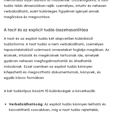
tudás több dimenzióban rejlik: személyes, intuitív és nehezen
verbalizálható, ezért különleges figyelmet igényel annak
megőrzése és megosztása.
A tacit és az explicit tudás összehasonlítása
A tacit és az explicit tudás két alapvetően különböző
tudásforma. A tacit tudás a nem verbalizálható, személyes
tapasztalatokból származó ismereteket foglalja magában. Az
érzések, intuíciók és megérzések tartoznak ide, amelyek
gyakran nehezen megfogalmazhatók és átadhatók
másoknak. Ezzel szemben az explicit tudás könnyen
kifejezhető és megosztható dokumentumok, könyvek, és
egyéb írásos formában.
A két tudástípus közötti fő különbségek a következők:
Verbalizálhatóság
: Az explicit tudás könnyen leírható és
közvetíthető szavakban, míg a tacit tudás rejtettebb,