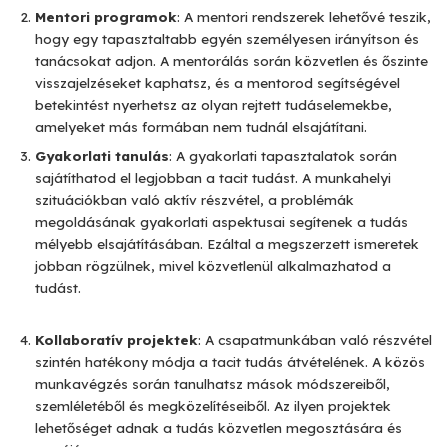
Mentori programok
: A mentori rendszerek lehetővé teszik,
hogy egy tapasztaltabb egyén személyesen irányítson és
tanácsokat adjon. A mentorálás során közvetlen és őszinte
visszajelzéseket kaphatsz, és a mentorod segítségével
betekintést nyerhetsz az olyan rejtett tudáselemekbe,
amelyeket más formában nem tudnál elsajátítani.
Gyakorlati tanulás
: A gyakorlati tapasztalatok során
sajátíthatod el legjobban a tacit tudást. A munkahelyi
szituációkban való aktív részvétel, a problémák
megoldásának gyakorlati aspektusai segítenek a tudás
mélyebb elsajátításában. Ezáltal a megszerzett ismeretek
jobban rögzülnek, mivel közvetlenül alkalmazhatod a
tudást.
Kollaboratív projektek
: A csapatmunkában való részvétel
szintén hatékony módja a tacit tudás átvételének. A közös
munkavégzés során tanulhatsz mások módszereiből,
szemléletéből és megközelítéseiből. Az ilyen projektek
lehetőséget adnak a tudás közvetlen megosztására és