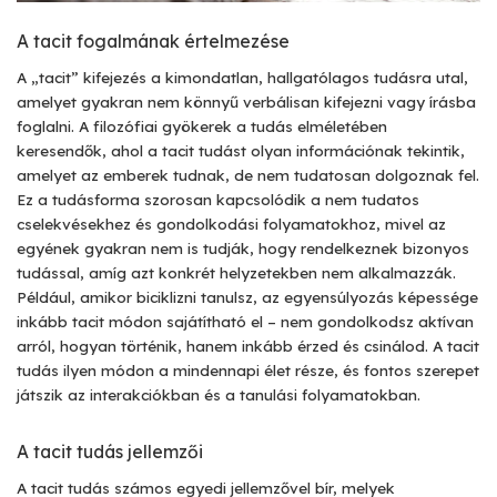
A tacit fogalmának értelmezése
A „tacit” kifejezés a kimondatlan, hallgatólagos tudásra utal,
amelyet gyakran nem könnyű verbálisan kifejezni vagy írásba
foglalni. A filozófiai gyökerek a tudás elméletében
keresendők, ahol a tacit tudást olyan információnak tekintik,
amelyet az emberek tudnak, de nem tudatosan dolgoznak fel.
Ez a tudásforma szorosan kapcsolódik a nem tudatos
cselekvésekhez és gondolkodási folyamatokhoz, mivel az
egyének gyakran nem is tudják, hogy rendelkeznek bizonyos
tudással, amíg azt konkrét helyzetekben nem alkalmazzák.
Például, amikor biciklizni tanulsz, az egyensúlyozás képessége
inkább tacit módon sajátítható el – nem gondolkodsz aktívan
arról, hogyan történik, hanem inkább érzed és csinálod. A tacit
tudás ilyen módon a mindennapi élet része, és fontos szerepet
játszik az interakciókban és a tanulási folyamatokban.
A tacit tudás jellemzői
A tacit tudás számos egyedi jellemzővel bír, melyek