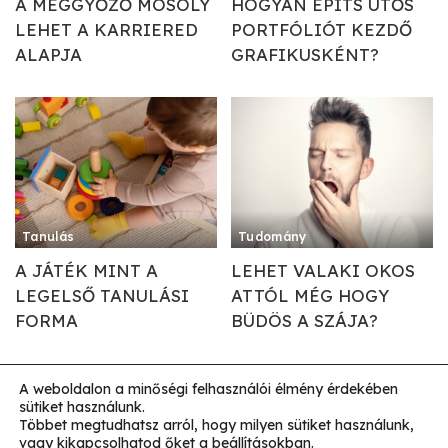
A MEGGYŐZŐ MOSOLY
HOGYAN ÉPÍTS ÜTŐS
LEHET A KARRIERED
PORTFÓLIÓT KEZDŐ
ALAPJA
GRAFIKUSKÉNT?
Tanulás
Tudomány
A JÁTÉK MINT A
LEHET VALAKI OKOS
LEGELSŐ TANULÁSI
ATTÓL MÉG HOGY
FORMA
BÜDÖS A SZÁJA?
A weboldalon a minőségi felhasználói élmény érdekében
sütiket használunk.
Impresszum
Általános Szerződési Feltételek
Többet megtudhatsz arról, hogy milyen sütiket használunk,
vagy kikapcsolhatod őket a
beállításokban
.