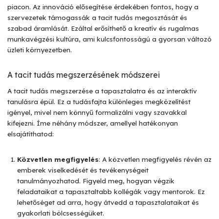
piacon. Az innováció elősegítése érdekében fontos, hogy a
szervezetek támogassák a tacit tudás megosztását és
szabad áramlását. Ezáltal erősíthető a kreatív és rugalmas
munkavégzési kultúra, ami kulcsfontosságú a gyorsan változó
üzleti környezetben.
A tacit tudás megszerzésének módszerei
A tacit tudás megszerzése a tapasztalatra és az interaktív
tanulásra épül. Ez a tudásfajta különleges megközelítést
igényel, mivel nem könnyű formalizálni vagy szavakkal
kifejezni. Íme néhány módszer, amellyel hatékonyan
elsajátíthatod:
Közvetlen megfigyelés
: A közvetlen megfigyelés révén az
emberek viselkedését és tevékenységeit
tanulmányozhatod. Figyeld meg, hogyan végzik
feladataikat a tapasztaltabb kollégák vagy mentorok. Ez
lehetőséget ad arra, hogy átvedd a tapasztalataikat és
gyakorlati bölcsességüket.