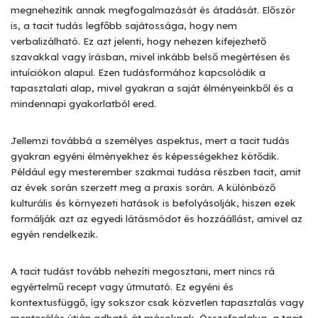
megnehezítik annak megfogalmazását és átadását. Először
is, a tacit tudás legfőbb sajátossága, hogy nem
verbalizálható. Ez azt jelenti, hogy nehezen kifejezhető
szavakkal vagy írásban, mivel inkább belső megértésen és
intuíciókon alapul. Ezen tudásformához kapcsolódik a
tapasztalati alap, mivel gyakran a saját élményeinkből és a
mindennapi gyakorlatból ered.
Jellemzi továbbá a személyes aspektus, mert a tacit tudás
gyakran egyéni élményekhez és képességekhez kötődik.
Például egy mesterember szakmai tudása részben tacit, amit
az évek során szerzett meg a praxis során. A különböző
kulturális és környezeti hatások is befolyásolják, hiszen ezek
formálják azt az egyedi látásmódot és hozzáállást, amivel az
egyén rendelkezik.
A tacit tudást tovább nehezíti megosztani, mert nincs rá
egyértelmű recept vagy útmutató. Ez egyéni és
kontextusfüggő, így sokszor csak közvetlen tapasztalás vagy
mentorálás útján adható át másoknak. Összefoglalva, a tacit