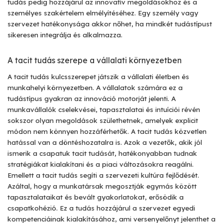
tudás pedig hozzájárul az innovatív megoldásokhoz és a
személyes szakértelem elmélyítéséhez. Egy személy vagy
szervezet hatékonysága akkor nőhet, ha mindkét tudástípust
sikeresen integrálja és alkalmazza.
A tacit tudás szerepe a vállalati környezetben
A tacit tudás kulcsszerepet játszik a vállalati életben és
munkahelyi környezetben. A vállalatok számára ez a
tudástípus gyakran az innováció motorját jelenti. A
munkavállalók cselekvései, tapasztalatai és intuíciói révén
sokszor olyan megoldások születhetnek, amelyek explicit
módon nem könnyen hozzáférhetők. A tacit tudás közvetlen
hatással van a döntéshozatalra is. Azok a vezetők, akik jól
ismerik a csapatuk tacit tudását, hatékonyabban tudnak
stratégiákat kialakítani és a piaci változásokra reagálni.
Emellett a tacit tudás segíti a szervezeti kultúra fejlődését.
Azáltal, hogy a munkatársak megosztják egymás között
tapasztalataikat és bevált gyakorlatokat, erősödik a
csapatkohézió. Ez a tudás hozzájárul a szervezet egyedi
kompetenciáinak kialakításához, ami versenyelőnyt jelenthet a