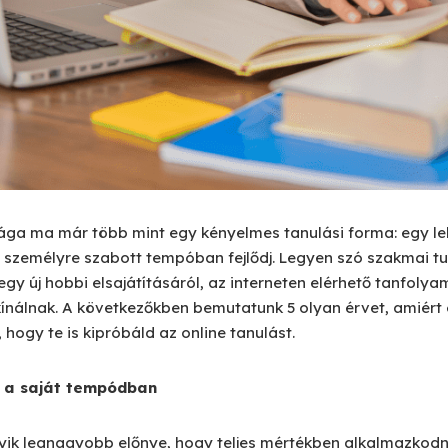
lága ma már több mint egy kényelmes tanulási forma: egy l
 személyre szabott tempóban fejlődj. Legyen szó szakmai tu
egy új hobbi elsajátításáról, az interneten elérhető tanfoly
ínálnak. A következőkben bemutatunk 5 olyan érvet, amiért
hogy te is kipróbáld az online tanulást.
 a saját tempódban
ik legnagyobb előnye, hogy teljes mértékben alkalmazkodn