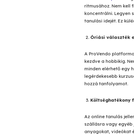
ritmusához. Nem kell 
koncentrálni. Legyen s
tanulási idejét. Ez kü
Óriási választék 
A ProVendo platformo
kezdve a hobbikig. Ne
minden elérhető egy h
legérdekesebb kurzusok
hozzá tanfolyamot.
Költséghatékony f
Az online tanulás jel
szállásra vagy egyéb 
anyagokat, videókat és