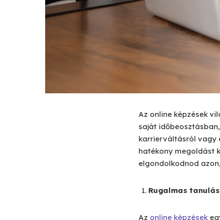
Az online képzések vi
saját időbeosztásban,
karrierváltásról vagy 
hatékony megoldást k
elgondolkodnod azon, 
Rugalmas tanulás
Az
online képzések
egy