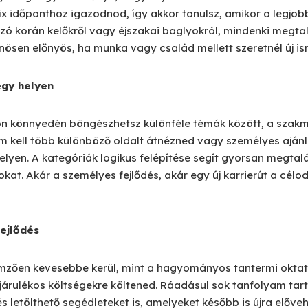
fix időponthoz igazodnod, így akkor tanulsz, amikor a legjo
zó korán kelőkről vagy éjszakai baglyokról, mindenki megtalá
lönösen előnyös, ha munka vagy család mellett szeretnél új is
egy helyen
n könnyedén böngészhetsz különféle témák között, a szak
m kell több különböző oldalt átnézned vagy személyes aján
elyen. A kategóriák logikus felépítése segít gyorsan megtal
at. Akár a személyes fejlődés, akár egy új karrierút a célod
ejlődés
lemzően kevesebbe kerül, mint a hagyományos tantermi oktat
járulékos költségekre költened. Ráadásul sok tanfolyam ta
 letölthető segédleteket is, amelyeket később is újra előve