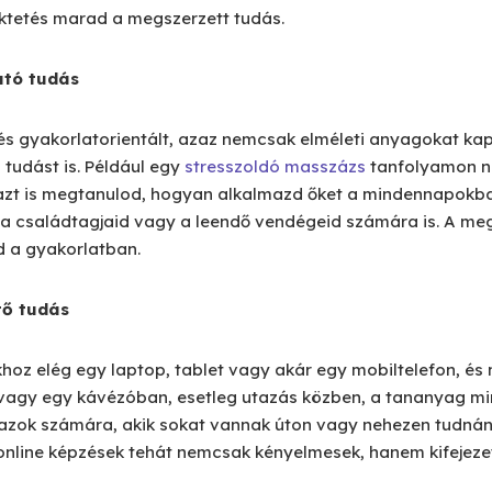
ktetés marad a megszerzett tudás.
ató tudás
és gyakorlatorientált, azaz nemcsak elméleti anyagokat ka
tudást is. Például egy
stresszoldó masszázs
tanfolyamon n
zt is megtanulod, hogyan alkalmazd őket a mindennapokb
a családtagjaid vagy a leendő vendégeid számára is. A meg
d a gyakorlatban.
tő tudás
hoz elég egy laptop, tablet vagy akár egy mobiltelefon, és
 vagy egy kávézóban, esetleg utazás közben, a tananyag min
azok számára, akik sokat vannak úton vagy nehezen tudnán
nline képzések tehát nemcsak kényelmesek, hanem kifejezett