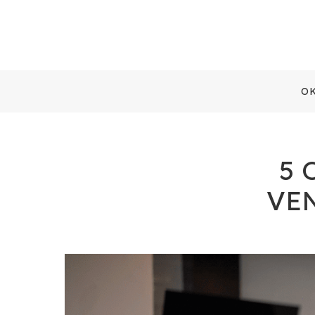
O
5 
VE