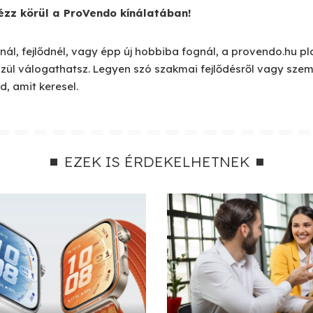
ézz körül a ProVendo kínálatában!
lnál, fejlődnél, vagy épp új hobbiba fognál, a provendo.hu 
zül válogathatsz. Legyen szó szakmai fejlődésről vagy szem
d, amit keresel.
EZEK IS ÉRDEKELHETNEK