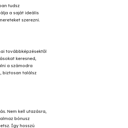
bban tudsz
lja a saját ideális
mereteket szerezni.
mai továbbképzésektől
lásokat keresned,
álni a számodra
, biztosan találsz
ás. Nem kell utazásra,
rtalmaz bónusz
hetsz. Így hosszú