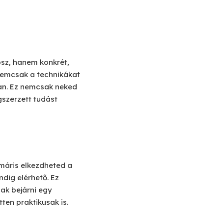
psz, hanem konkrét,
emcsak a technikákat
an. Ez nemcsak neked
szerzett tudást
 máris elkezdheted a
dig elérhető. Ez
ak bejárni egy
en praktikusak is.