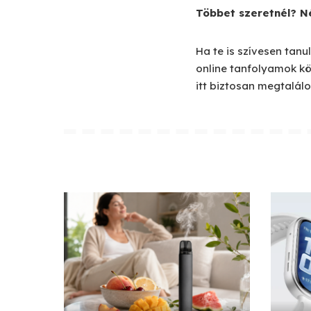
Többet szeretnél? N
Ha te is szívesen tanu
online tanfolyamok kö
itt biztosan megtalálo