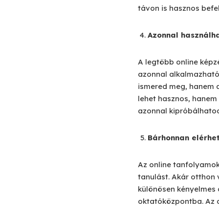
távon is hasznos befe
Azonnal használh
A legtöbb online képz
azonnal alkalmazható 
ismered meg, hanem a
lehet hasznos, hanem 
azonnal kipróbálhato
Bárhonnan elérhe
Az online tanfolyamok
tanulást. Akár otthon
különösen kényelmes 
oktatóközpontba. Az o